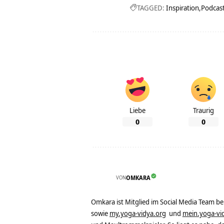
TAGGED:
Inspiration
Podcas
Liebe
Traurig
0
0
VON
OMKARA
Omkara ist Mitglied im Social Media Team b
sowie
my.yoga-vidya.org
und
mein.yoga-vi