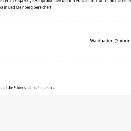
dass er im Yoga Vidya Hauptblog den Mantra Podcast fortführt und mit neue
 in Bad Meinberg bereichert.
Waldbaden (Shinrin-
rderliche Felder sind mit
*
markiert.