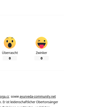
Überrascht
Zwinker
0
0
yoga.cc
sowie
ayurveda-community.net
. Er ist leidenschaftlicher Obertonsänger