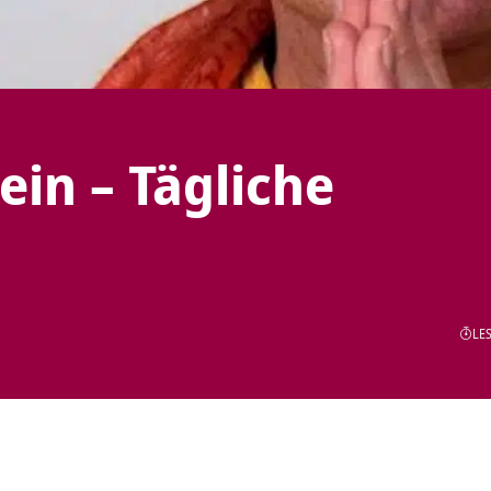
in – Tägliche
LES