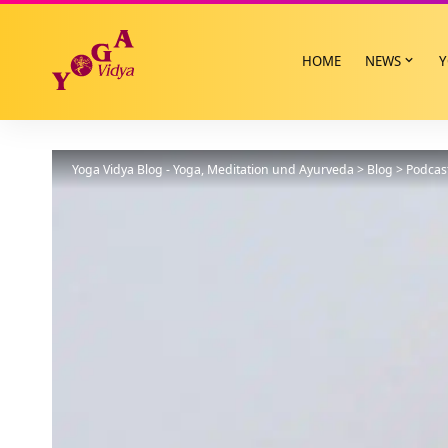
HOME
NEWS
Y
Yoga Vidya Blog - Yoga, Meditation und Ayurveda
>
Blog
>
Podcas