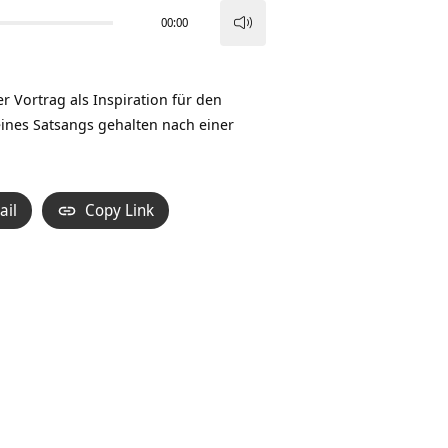
00:00
Pfeiltasten
Hoch/Runter
benutzen,
r Vortrag als Inspiration für den
um
ines Satsangs gehalten nach einer
die
Lautstärke
zu
ail
Copy Link
regeln.