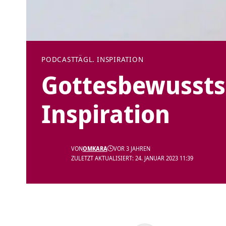
PODCAST
TÄGL. INSPIRATION
Gottesbewusstse
Inspiration
VON
OMKARA
VOR 3 JAHREN
ZULETZT AKTUALISIERT: 24. JANUAR 2023 11:39