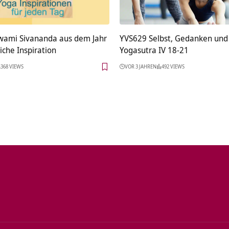
Swami Sivananda aus dem Jahr
YVS629 Selbst, Gedanken und
iche Inspiration
Yogasutra IV 18-21
368 VIEWS
VOR 3 JAHREN
492 VIEWS