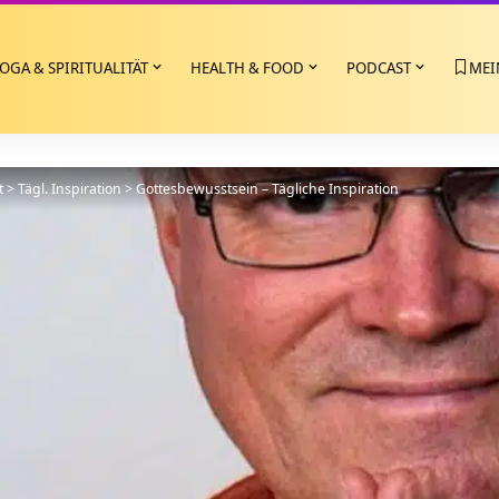
OGA & SPIRITUALITÄT
HEALTH & FOOD
PODCAST
MEI
t
>
Tägl. Inspiration
>
Gottesbewusstsein – Tägliche Inspiration