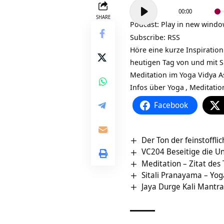
Audio-
00:00
Player
SHARE
Podcast:
Play in new wind
Subscribe:
RSS
Höre eine kurze Inspiration
heutigen Tag von und mit
S
Meditation im Yoga Vidya 
Infos über
Yoga
,
Meditatio
Facebook
Der Ton der feinstoffli
VC204 Beseitige die Un
Meditation – Zitat des
Sitali Pranayama – Yo
Jaya Durge Kali Mantra