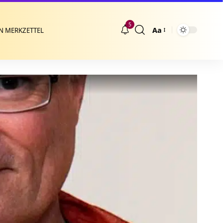
5
Aa
N MERKZETTEL
Größenänderung