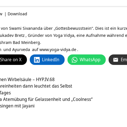
ow
|
Download
 von Swami Sivananda über „Gottesbewusstsein“. Dies ist ein kurze
ukadev Bretz
, Gründer von Yoga Vidya, eine Aufnahme während e
Ashram Bad Meinberg.
n
und
Ayurveda
auf
www.yoga-vidya.de
.
Share on X
LinkedIn
WhatsApp
Em
chen Wirbelsäule – HYP.IV.68
reinheiten dann leuchtet das Selbst
 Tages
ga Atemübung für Gelassenheit und „Coolness“
singen mit Jayani