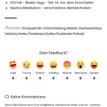
YVS144 – Bhakti Yoga – Teil 16: Vor dem Einschlafen
Mantra-Meditation – verschiedene Atemtechniken
TAGGED:
Kronjuwel der Unterscheidung
Meister
Shankaracharya
Vedanta
Viveka Chudamani
Viveka-Chudamani-Podcast
Dein Feedback?
Liebe
Traurig
Fröhlich
Schläfrig
Wütend
Überrascht
Zwinker
0
0
0
0
0
0
0
Keine Kommentare
Deine E-Mail-Adresse wird nicht veröffentlicht.
Erforderliche Felder sind mit
*
markiert.