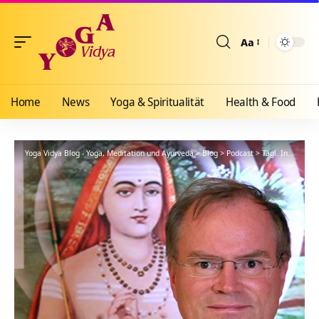
Aa
Größenänderun
Home
News
Yoga & Spiritualität
Health & Food
Yoga Vidya Blog - Yoga, Meditation und Ayurveda
>
Blog
>
Podcast
>
Tägl. Inspiration