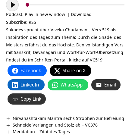
Audio-
Player
Podcast:
Play in new window
|
Download
Subscribe:
RSS
Sukadev spricht über
Viveka Chudamani
, Vers 519 als
Inspiration des Tages zum Thema: Durch die
Gnade
des
Meisters erfährst du das Höchste. Den vollständigen Vers
mit Sanskrit, Devanagari und Wort-für-Wort-Übersetzung
findest du im Schriften-Portal, klicke auf
VC519
Facebook
Share on X
LinkedIn
WhatsApp
Email
Copy Link
Nirvanashtakam Mantra sechs Strophen zur Befreiung
Schneide Verlangen und Stolz ab – VC378
Meditation – Zitat des Tages