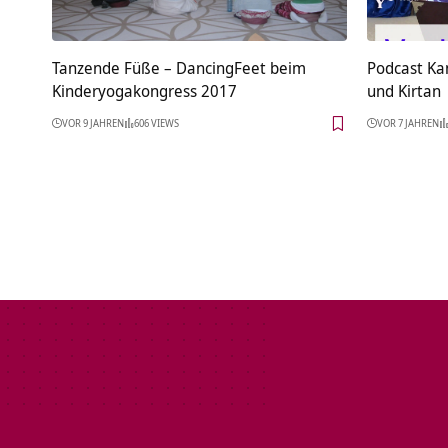
Tanzende Füße – DancingFeet beim
Podcast Ka
Kinderyogakongress 2017
und Kirtan
VOR 9 JAHREN
606 VIEWS
VOR 7 JAHREN