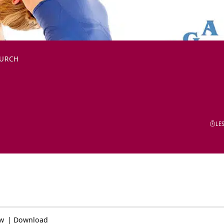
DURCH
LES
ow
|
Download