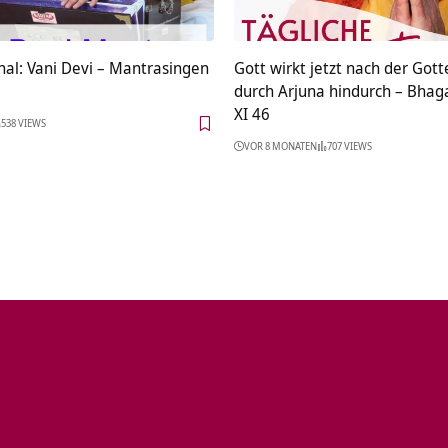
nal: Vani Devi – Mantrasingen
Gott wirkt jetzt nach der Got
durch Arjuna hindurch – Bhag
XI 46
538 VIEWS
VOR 8 MONATEN
707 VIEWS