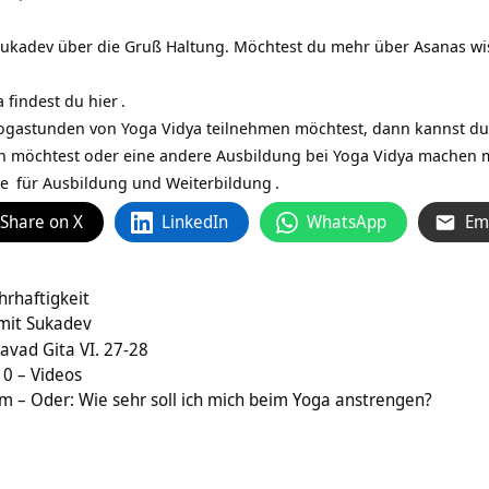
Sukadev über die Gruß Haltung. Möchtest du mehr über Asanas wi
 findest du
hier
.
ogastunden von Yoga Vidya teilnehmen möchtest, dann kannst du
 möchtest oder eine andere Ausbildung bei Yoga Vidya machen 
de
für
Ausbildung und Weiterbildung
.
Share on X
LinkedIn
WhatsApp
Em
hrhaftigkeit
 mit Sukadev
vad Gita VI. 27-28
0 – Videos
 – Oder: Wie sehr soll ich mich beim Yoga anstrengen?