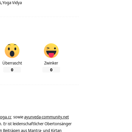
s
Yoga Vidya
Überrascht
Zwinker
0
0
yoga.cc
sowie
ayurveda-community.net
. Er ist leidenschaftlicher Obertonsänger
n Beiträgen aus Mantra- und Kirtan