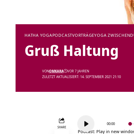
HATHA YOGA
PODCAST
VORTRÄGE
YOGA ZWISCHEN
Gruß Haltung
VON
OMKARA
VOR 7 JAHREN
ZULETZT AKTUALISIERT: 14. SEPTEMBER 2021 21:10
Audio-
00:00
Player
SHARE
Podcast:
Play in new wind