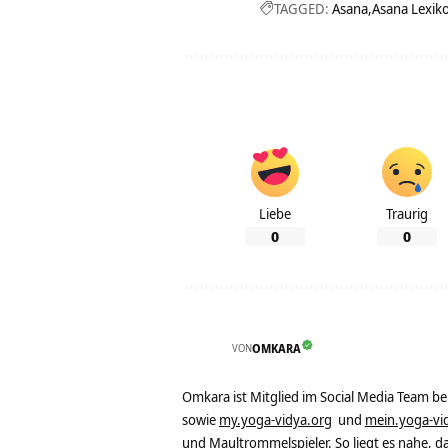
TAGGED:
Asana
Asana Lexik
Liebe
Traurig
0
0
VON
OMKARA
Omkara ist Mitglied im Social Media Team b
sowie
my.yoga-vidya.org
und
mein.yoga-vi
und Maultrommelspieler. So liegt es nahe, 