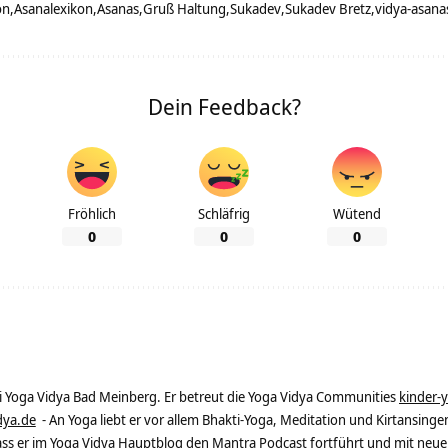
on
Asanalexikon
Asanas
Gruß Haltung
Sukadev
Sukadev Bretz
vidya-asana
Dein Feedback?
Fröhlich
Schläfrig
Wütend
0
0
0
ei Yoga Vidya Bad Meinberg. Er betreut die Yoga Vidya Communities
kinder-
dya.de
- An Yoga liebt er vor allem Bhakti-Yoga, Meditation und Kirtansingen
dass er im Yoga Vidya Hauptblog den Mantra Podcast fortführt und mit neue