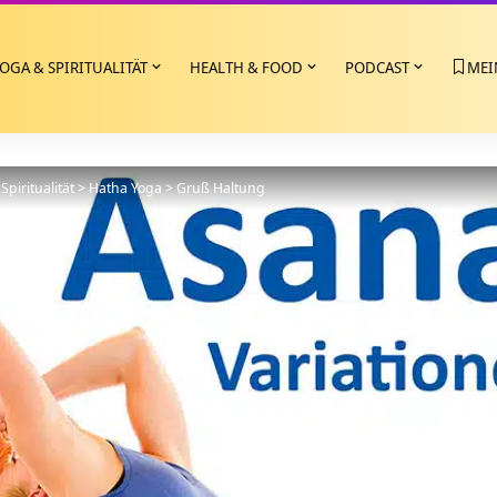
OGA & SPIRITUALITÄT
HEALTH & FOOD
PODCAST
MEI
Spiritualität
>
Hatha Yoga
>
Gruß Haltung