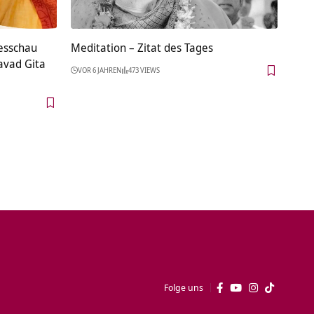
tesschau
Meditation – Zitat des Tages
avad Gita
VOR 6 JAHREN
473 VIEWS
Folge uns