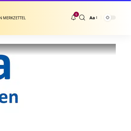
6
Aa
N MERKZETTEL
Größenänderung