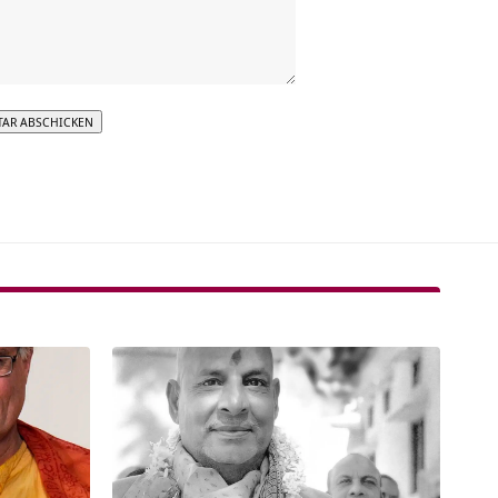
tive: