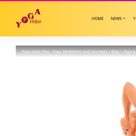
HOME
NEWS
Y
Yoga Vidya Blog - Yoga, Meditation und Ayurveda
>
Blog
>
Yoga & 