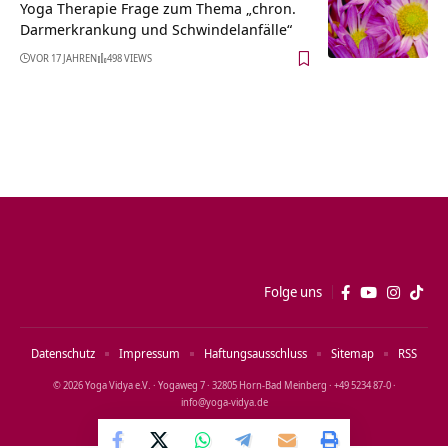
Yoga Therapie Frage zum Thema „chron.
Darmerkrankung und Schwindelanfälle“
VOR 17 JAHREN
498 VIEWS
Folge uns
Datenschutz
Impressum
Haftungsausschluss
Sitemap
RSS
© 2026 Yoga Vidya e.V. · Yogaweg 7 · 32805 Horn‑Bad Meinberg · +49 5234 87‑0 ·
info@yoga‑vidya.de