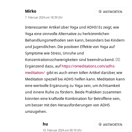
Mirko
ANTWORTEN
7. Februar 2024 um 18:39 Uhr
Interessanter Artikel über Yoga und ADHS! Es zeigt, wie
Yoga eine sinnvolle Alternative zu herkömmlichen
Behandlungsmethoden sein kann, besonders bei Kindern
und Jugendlichen. Die positiven Effekte von Yoga auf
Symptome wie Stress, Unruhe und
Konzentrationsschwierigkeiten sind beeindruckend. 🧘‍♂️
Ergänzend dazu, auf
https://omeditations.com/adhs-
meditation/
gibt es auch einen tollen Artikel darüber, wie
Meditation speziell bei ADHS helfen kann. Meditation kann
eine wertvolle Ergänzung zu Yoga sein, um Achtsamkeit
und innere Ruhe zu fördern. Beide Praktiken zusammen
könnten eine kraftvolle Kombination für Betroffene sein,
um besser mit den Herausforderungen von ADHS
umzugehen.
hu
ANTWORTEN
10. Februar 2024 um 00:10 Uhr