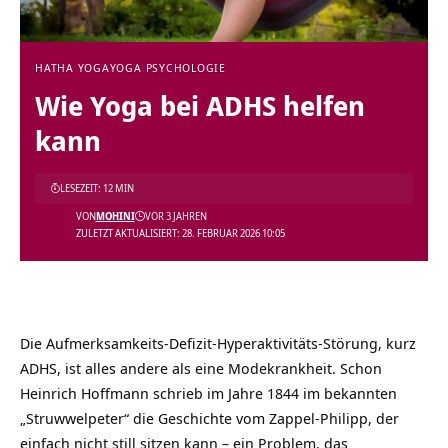
HATHA YOGA
YOGA PSYCHOLOGIE
Wie Yoga bei ADHS helfen
kann
LESEZEIT: 12 MIN
VON
MOHINI
VOR 3 JAHREN
ZULETZT AKTUALISIERT: 28. FEBRUAR 2026 10:05
Die Aufmerksamkeits-Defizit-Hyperaktivitäts-Störung, kurz
ADHS, ist alles andere als eine Modekrankheit. Schon
Heinrich Hoffmann schrieb im Jahre 1844 im bekannten
„Struwwelpeter“ die Geschichte vom Zappel-Philipp, der
einfach nicht still sitzen kann – ein Problem, das