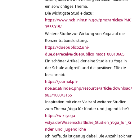
ein so wichtiges Thema.
Die wichtigste Studie dazu:
https://www.ncbi.nlm.nih.gov/pmc/articles/PMC
3555015/
Weitere Studie zur Wirkung von Yoga auf die
Konzentrationsleistung:
https://duepublico2.uni-
due.de/receive/duepublico_mods_00010665
Ein schöner Artikel, der eine Studie zu Yoga in
der Schule aufgreift und die positiven Effekte
beschreibt:
https://journal.ph-
noe.ac.at/index.php/resource/article/download/
983/1000/3155
Inspiration mit einer Vielzahl weiterer Studien
zum Thema „Yoga für Kinder und Jugendliche“:
https://wiki.yoga-
vidya.de/Wissenschaftliche_Studien_Yoga_für_Ki
nder_und_Jugendliche
Ich hoffe, da ist genug dabei. Die Anzahl solcher