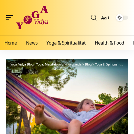
Aa
Größenänderun
Home
News
Yoga & Spiritualität
Health & Food
Yoga Vidya Blog - Yoga, Meditation und Ayurveda
>
Blog
>
Yoga & Spiritualität
>
Hath