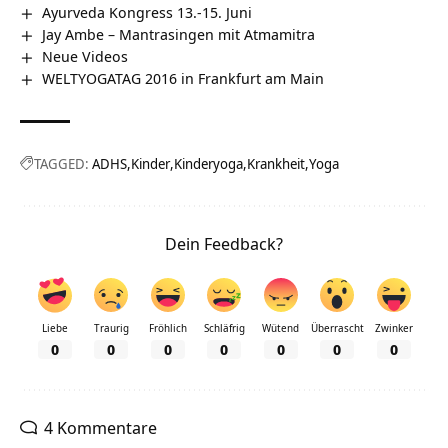
Ayurveda Kongress 13.-15. Juni
Jay Ambe – Mantrasingen mit Atmamitra
Neue Videos
WELTYOGATAG 2016 in Frankfurt am Main
TAGGED:
ADHS
Kinder
Kinderyoga
Krankheit
Yoga
Dein Feedback?
Liebe
Traurig
Fröhlich
Schläfrig
Wütend
Überrascht
Zwinker
0
0
0
0
0
0
0
4 Kommentare