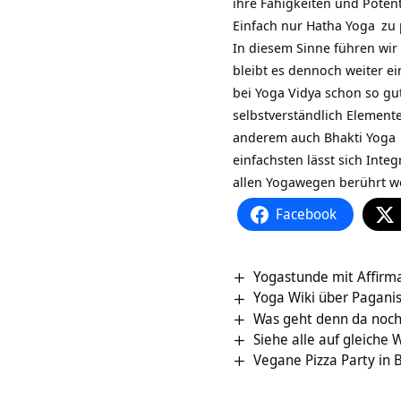
ihre Fähigkeiten und Potent
Einfach nur
Hatha Yoga
zu p
In diesem Sinne führen wir 
bleibt es dennoch weiter ei
bei Yoga Vidya schon so gu
selbstverständlich Element
anderem auch
Bhakti Yoga
einfachsten lässt sich Inte
allen Yogawegen berührt we
Facebook
Yogastunde mit Affirma
Yoga Wiki über Pagan
Was geht denn da noch
Siehe alle auf gleiche
Vegane Pizza Party in