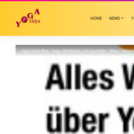
HOME
NEWS
Y
Yoga Vidya Blog - Yoga, Meditation und Ayurveda
>
Blog
>
News