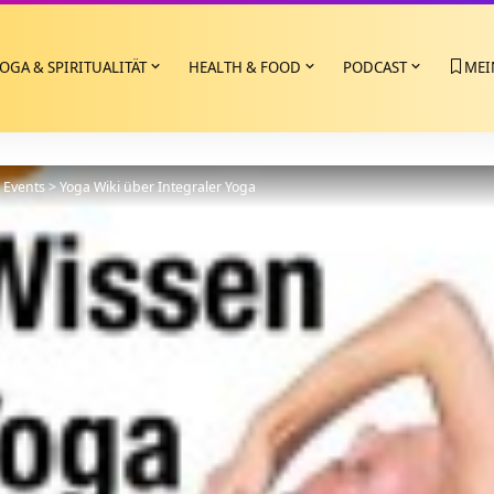
OGA & SPIRITUALITÄT
HEALTH & FOOD
PODCAST
MEI
>
Events
>
Yoga Wiki über Integraler Yoga