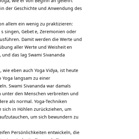
 Yoga, wie er von Beginn an gelehrt
e in der Geschichte und Anwendung des
on allem ein wenig zu praktizieren:
a
s singen,
Gebet
e, Zeremonien oder
usführen. Damit werden die Werte und
sübung aller Werte und
Weisheit
en
, und das lag Swami Sivananda
, wie eben auch Yoga Vidya, ist heute
wo Yoga langsam zu einer
teln. Swami Sivananda war damals
ch unter den Menschen verbreiten und
ndere als normal. Yoga-Techniken
e sich in Höhlen zurückziehen, um
 aufzutauchen, um sich bewundern zu
eifen Persönlichkeiten entwickeln, die