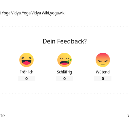
i
Yoga Vidya
Yoga Vidya Wiki
yogawiki
Dein Feedback?
Fröhlich
Schläfrig
Wütend
0
0
0
rte