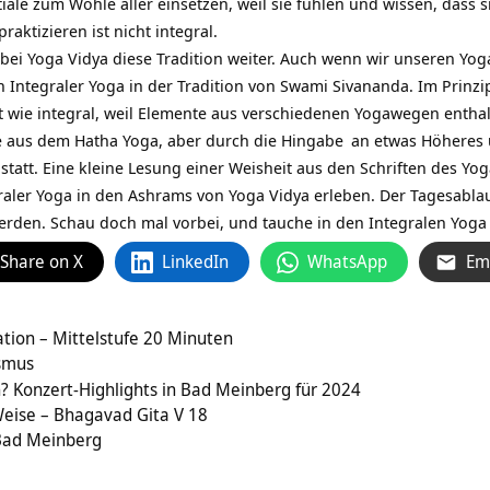
iale zum Wohle aller einsetzen, weil sie fühlen und wissen, dass si
raktizieren ist nicht integral.
bei Yoga Vidya diese Tradition weiter. Auch wenn wir unseren Yoga
n Integraler Yoga in der Tradition von Swami Sivananda. Im Prinzi
t wie integral, weil Elemente aus verschiedenen Yogawegen entha
e aus dem Hatha Yoga, aber durch die
Hingabe
an etwas Höheres u
statt. Eine kleine Lesung einer Weisheit aus den Schriften des Yo
graler Yoga in den Ashrams von Yoga Vidya erleben. Der Tagesablauf
rden. Schau doch mal vorbei, und tauche in den Integralen Yoga 
Share on X
LinkedIn
WhatsApp
Em
tion – Mittelstufe 20 Minuten
ismus
? Konzert-Highlights in Bad Meinberg für 2024
 Weise – Bhagavad Gita V 18
 Bad Meinberg