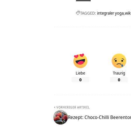
TAGGED:
integraler yoga
wik
Liebe
Traurig
0
0
VORHERIGER ARTIKEL
Rezept: Choco-Chilli Beerento