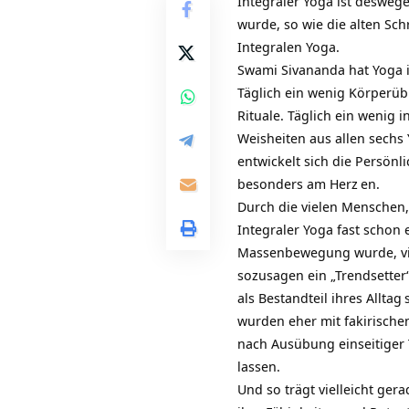
Integraler Yoga ist deswegen
wurde, so wie die alten
Sch
Integralen Yoga.
Swami Sivananda hat Yoga im
Täglich ein wenig Körperü
Rituale. Täglich ein wenig 
Weisheiten aus allen sech
entwickelt sich die
Persönli
besonders am
Herz
en.
Durch die vielen Menschen,
Integraler Yoga fast schon 
Massenbewegung wurde, viel
sozusagen ein „Trendsetter
als Bestandteil ihres
Alltag
wurden eher mit fakirische
nach Ausübung einseitiger
lassen.
Und so trägt vielleicht ger