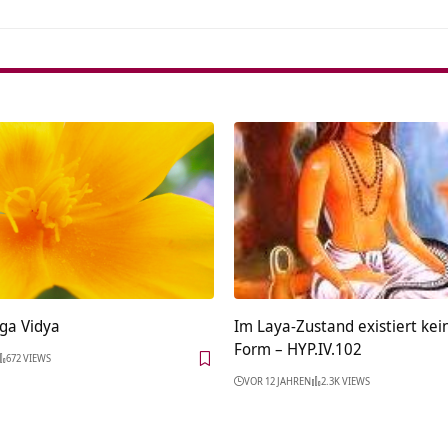
oga Vidya
Im Laya-Zustand existiert kei
Form – HYP.IV.102
672 VIEWS
VOR 12 JAHREN
2.3K VIEWS