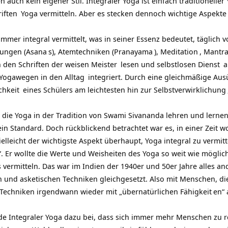
 auch kein eigener Stil. Integraler Yoga ist einfach traditioneller
riften
Yoga vermitteln. Aber es stecken dennoch wichtige Aspekt
mer integral vermittelt, was in seiner Essenz bedeutet, täglich v
bungen (
Asana
s), Atemtechniken (
Pranayama
),
Meditation
,
Mantr
in den Schriften der weisen
Meister
lesen und selbstlosen
Dienst
a
s Yogawegen in den
Alltag
integriert. Durch eine gleichmäßige Au
chkeit
eines Schülers am leichtesten hin zur
Selbstverwirklichung
 die Yoga in der Tradition von Swami Sivananda lehren und lernen
ein Standard. Doch rückblickend betrachtet war es, in einer Zeit 
leicht der wichtigste Aspekt überhaupt, Yoga integral zu vermit
“. Er wollte die Werte und Weisheiten des Yoga so weit wie mögli
s vermitteln. Das war im Indien der 1940er und 50er Jahre alles a
n und asketischen Techniken gleichgesetzt. Also mit Menschen, di
 Techniken irgendwann wieder mit „übernatürlichen
Fähigkeit
en“
ade Integraler Yoga dazu bei, dass sich immer mehr Menschen zu r