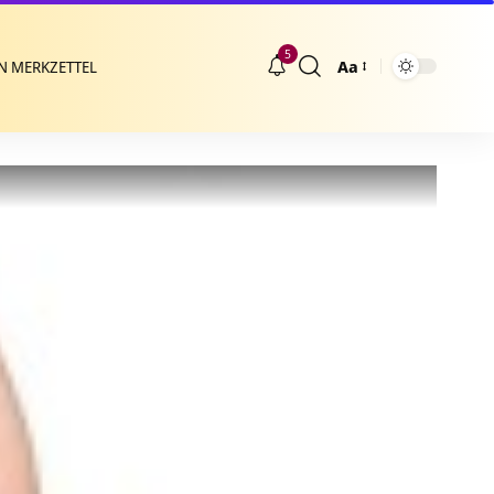
5
Aa
N MERKZETTEL
Größenänderung