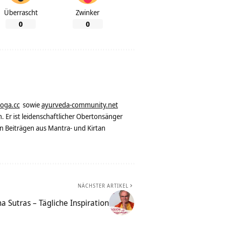
Überrascht
Zwinker
0
0
yoga.cc
sowie
ayurveda-community.net
. Er ist leidenschaftlicher Obertonsänger
n Beiträgen aus Mantra- und Kirtan
NÄCHSTER ARTIKEL
 Sutras – Tägliche Inspiration