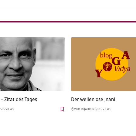
– Zitat des Tages
Der wellenlose Jnani
505 VIEWS
VOR 18 JAHREN
515 VIEWS