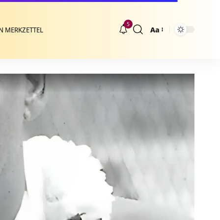
5
Aa
N MERKZETTEL
Größenänderung