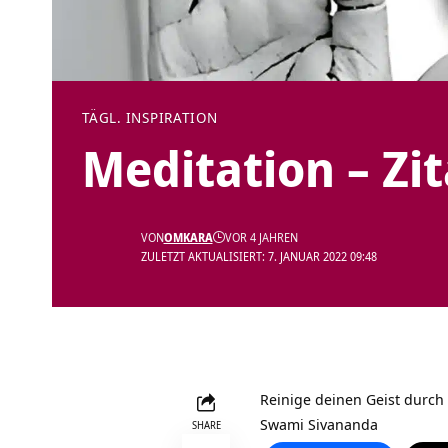
TÄGL. INSPIRATION
Meditation – Zi
VON
OMKARA
VOR 4 JAHREN
ZULETZT AKTUALISIERT: 7. JANUAR 2022 09:48
Reinige deinen Geist durch
Swami Sivananda
SHARE