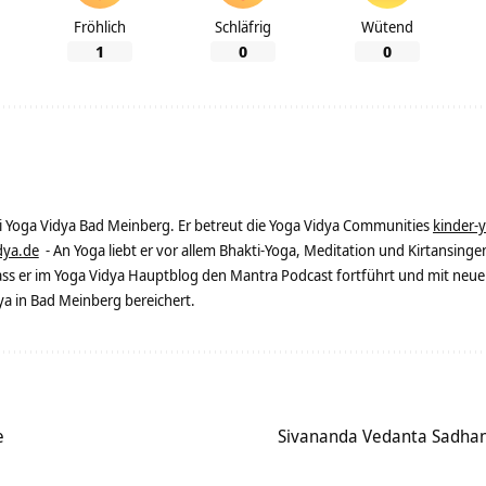
Fröhlich
Schläfrig
Wütend
1
0
0
ei Yoga Vidya Bad Meinberg. Er betreut die Yoga Vidya Communities
kinder-
dya.de
- An Yoga liebt er vor allem Bhakti-Yoga, Meditation und Kirtansingen
dass er im Yoga Vidya Hauptblog den Mantra Podcast fortführt und mit neue
 in Bad Meinberg bereichert.
e
Sivananda Vedanta Sadhana