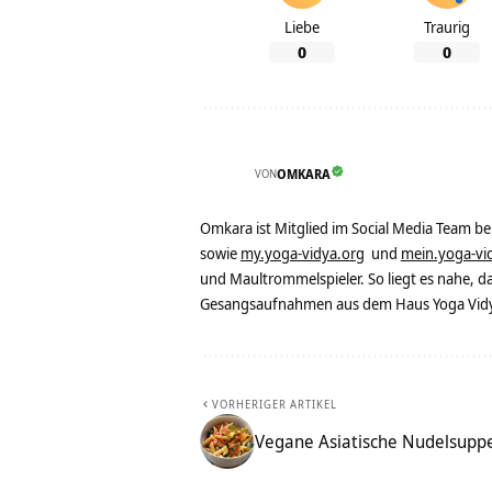
Liebe
Traurig
0
0
VON
OMKARA
Omkara ist Mitglied im Social Media Team b
sowie
my.yoga-vidya.org
und
mein.yoga-vi
und Maultrommelspieler. So liegt es nahe, 
Gesangsaufnahmen aus dem Haus Yoga Vidya
VORHERIGER ARTIKEL
Vegane Asiatische Nudelsupp