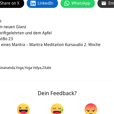
Share on X
LinkedIn
WhatsApp
Em
e
im neuen Glanz
hriftgelehrten und dem Apfel
AtBo 23
e eines Mantra – Mantra Meditation Kursaudio 2. Woche
Sivananda
Yoga
Yoga Vidya
Zitate
Dein Feedback?