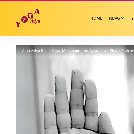
HOME
NEWS
Y
Yoga Vidya Blog - Yoga, Meditation und Ayurveda
>
Blog
>
Podcas