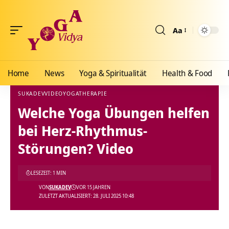
Aa
Größenänderun
Home
News
Yoga & Spiritualität
Health & Food
SUKADEV
VIDEO
YOGATHERAPIE
Welche Yoga Übungen helfen
Yoga Vidya Blog - Yoga, Meditation und Ayurveda
>
Blog
>
Videos
>
Video
>
Welche Y
bei Herz-Rhythmus-
Störungen? Video
LESEZEIT: 1 MIN
VON
SUKADEV
VOR 15 JAHREN
ZULETZT AKTUALISIERT: 28. JULI 2025 10:48