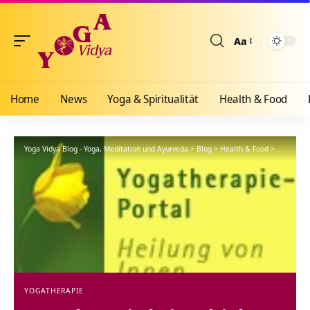
Aa
Größenänderun
Home
News
Yoga & Spiritualität
Health & Food
Yoga Vidya Blog - Yoga, Meditation und Ayurveda
>
Blog
>
Health & Food
>
Yogathera
YOGATHERAPIE