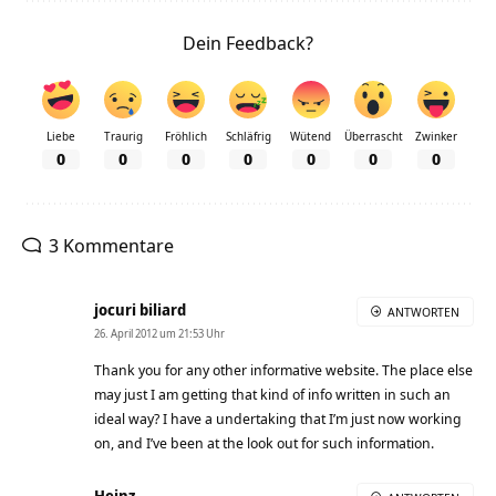
Dein Feedback?
Liebe
Traurig
Fröhlich
Schläfrig
Wütend
Überrascht
Zwinker
0
0
0
0
0
0
0
3 Kommentare
jocuri biliard
ANTWORTEN
26. April 2012 um 21:53 Uhr
Thank you for any other informative website. The place else
may just I am getting that kind of info written in such an
ideal way? I have a undertaking that I’m just now working
on, and I’ve been at the look out for such information.
Heinz