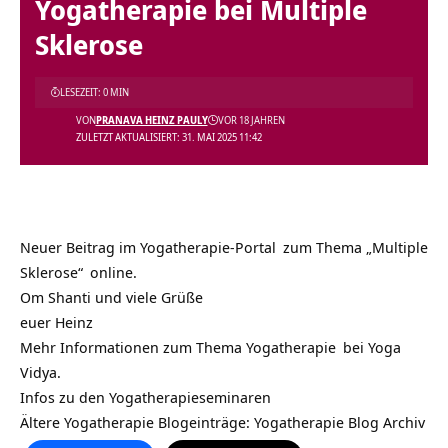
Yogatherapie bei Multiple
Sklerose
LESEZEIT: 0 MIN
VON
PRANAVA HEINZ PAULY
VOR 18 JAHREN
ZULETZT AKTUALISIERT: 31. MAI 2025 11:42
Neuer Beitrag im
Yogatherapie-Portal
zum Thema
„Multiple
Sklerose“
online.
Om Shanti und viele Grüße
euer Heinz
Mehr Informationen zum Thema
Yogatherapie
bei
Yoga
Vidya.
Infos zu den
Yogatherapieseminaren
Ältere Yogatherapie Blogeinträge:
Yogatherapie Blog Archiv