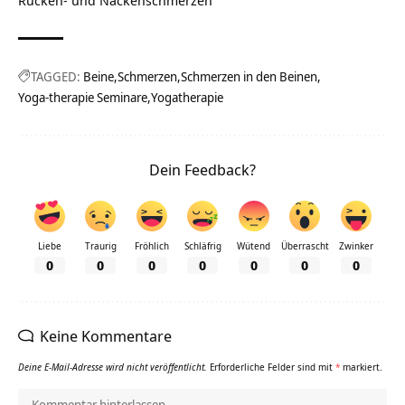
Rücken- und Nackenschmerzen“
TAGGED:
Beine
Schmerzen
Schmerzen in den Beinen
Yoga-therapie Seminare
Yogatherapie
Dein Feedback?
Liebe
Traurig
Fröhlich
Schläfrig
Wütend
Überrascht
Zwinker
0
0
0
0
0
0
0
Keine Kommentare
Deine E-Mail-Adresse wird nicht veröffentlicht.
Erforderliche Felder sind mit
*
markiert.