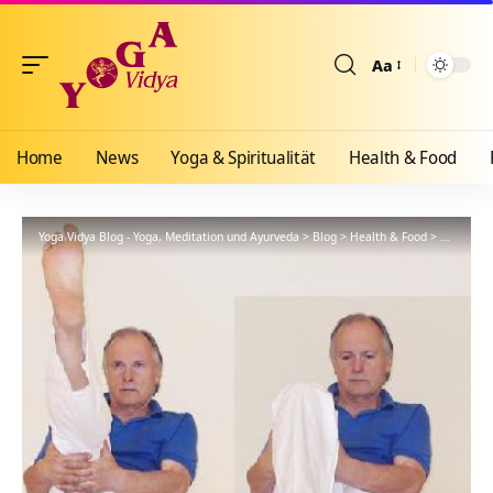
Aa
Größenänderun
Home
News
Yoga & Spiritualität
Health & Food
Yoga Vidya Blog - Yoga, Meditation und Ayurveda
>
Blog
>
Health & Food
>
Yogathera