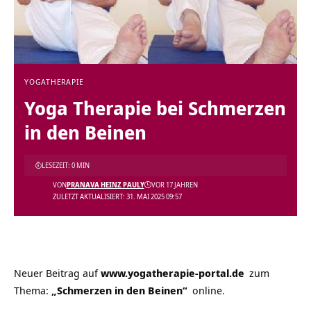
YOGATHERAPIE
Yoga Therapie bei Schmerzen
in den Beinen
LESEZEIT: 0 MIN
VON
PRANAVA HEINZ PAULY
VOR 17 JAHREN
ZULETZT AKTUALISIERT: 31. MAI 2025 09:57
Neuer Beitrag auf
www.yogatherapie-portal.de
zum
Thema:
„Schmerzen in den Beinen“
online.