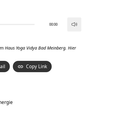
00:00
Pfeiltasten
Hoch/Runter
benutzen,
im
Haus Yoga Vidya Bad Meinberg.
Hier
um
die
ail
Copy Link
Lautstärke
zu
regeln.
nergie