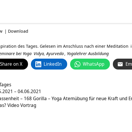
ow
|
Download
spiration des Tages. Gelesen im Anschluss nach einer
Meditation
 Seminare bei
Yoga
Vidya,
Ayurveda
,
Yogalehrer Ausbildung
Share on X
LinkedIn
WhatsApp
Em
 Tages
.2021 – 04.06.2021
ssenheit – 168 Gorilla – Yoga Atemübung für neue Kraft und E
das? Video Vortrag