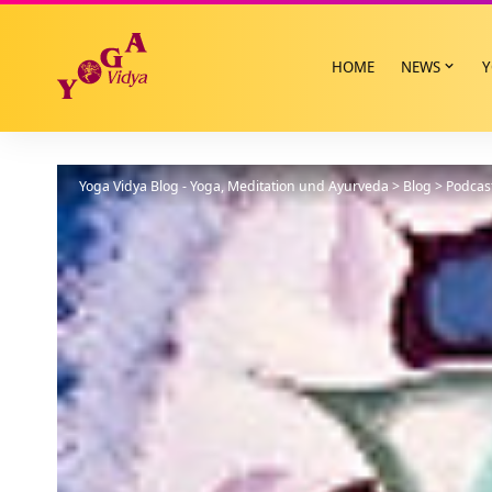
HOME
NEWS
Y
Yoga Vidya Blog - Yoga, Meditation und Ayurveda
>
Blog
>
Podcas