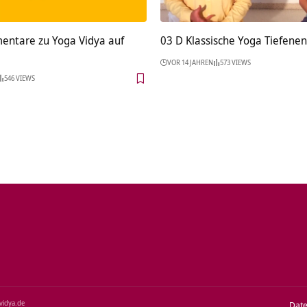
entare zu Yoga Vidya auf
03 D Klassische Yoga Tiefene
VOR 14 JAHREN
573 VIEWS
546 VIEWS
‑vidya.de
Dat