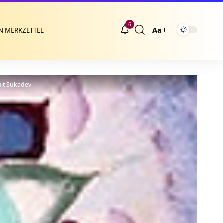
6
Aa
N MERKZETTEL
Größenänderung
it Sukadev