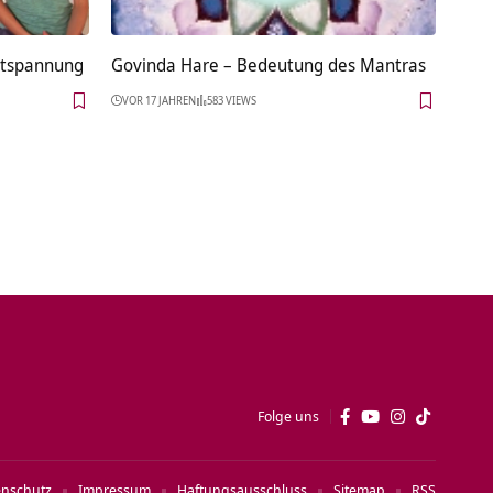
ntspannung
Govinda Hare – Bedeutung des Mantras
VOR 17 JAHREN
583 VIEWS
Folge uns
enschutz
Impressum
Haftungsausschluss
Sitemap
RSS