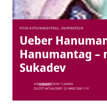
PODCAST
SUKADEV
TÄGL. INSPIRATION
Ueber Hanuman
Hanumantag – m
Sukadev
VON
SUKADEV
VOR 17 JAHREN
ZULETZT AKTUALISIERT: 23. MÄRZ 2026 11:31