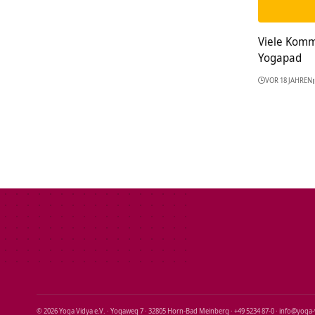
Viele Komm
Yogapad
VOR 18 JAHREN
© 2026 Yoga Vidya e.V. · Yogaweg 7 · 32805 Horn‑Bad Meinberg · +49 5234 87‑0 · info@yoga