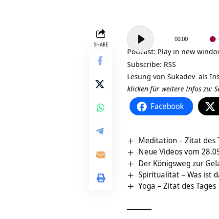
Audio-
00:00
Player
SHARE
Podcast:
Play in new wind
Subscribe:
RSS
Lesung von
Sukadev
als In
klicken für weitere Infos zu:
Facebook
Meditation – Zitat des
Neue Videos vom 28.05
Der Königsweg zur Gela
Spiritualität – Was ist 
Yoga – Zitat des Tages