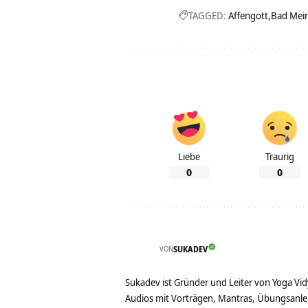
TAGGED:
Affengott
Bad Mei
Liebe
Traurig
0
0
VON
SUKADEV
Sukadev ist Gründer und Leiter von Yoga Vid
Audios mit Vorträgen, Mantras, Übungsanlei