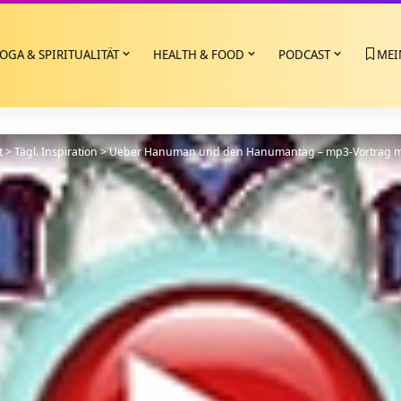
OGA & SPIRITUALITÄT
HEALTH & FOOD
PODCAST
MEI
t
>
Tägl. Inspiration
>
Ueber Hanuman und den Hanumantag – mp3-Vortrag m