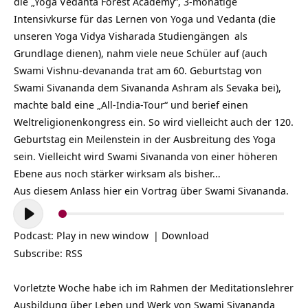
die „Yoga Vedanta Forest Academy“, 3-monatige
Intensivkurse für das Lernen von Yoga und Vedanta (die
unseren
Yoga Vidya Visharada Studiengängen
als
Grundlage dienen), nahm viele neue Schüler auf (auch
Swami Vishnu-devananda trat am 60. Geburtstag von
Swami Sivananda dem Sivananda Ashram als Sevaka bei),
machte bald eine „All-India-Tour“ und berief einen
Weltreligionenkongress ein. So wird vielleicht auch der 120.
Geburtstag ein Meilenstein in der Ausbreitung des Yoga
sein. Vielleicht wird Swami Sivananda von einer höheren
Ebene aus noch stärker wirksam als bisher…
Aus diesem Anlass hier ein Vortrag über Swami Sivananda.
Audio-
Player
Podcast:
Play in new window
|
Download
Subscribe:
RSS
Vorletzte Woche habe ich im Rahmen der Meditationslehrer
Ausbildung über Leben und Werk von Swami Sivananda