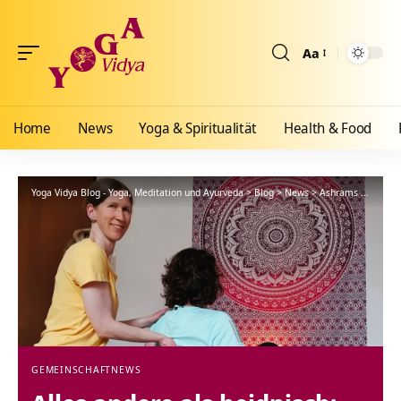
Aa
Größenänderun
Home
News
Yoga & Spiritualität
Health & Food
Yoga Vidya Blog - Yoga, Meditation und Ayurveda
>
Blog
>
News
>
Ashrams
>
Gemein
GEMEINSCHAFT
NEWS