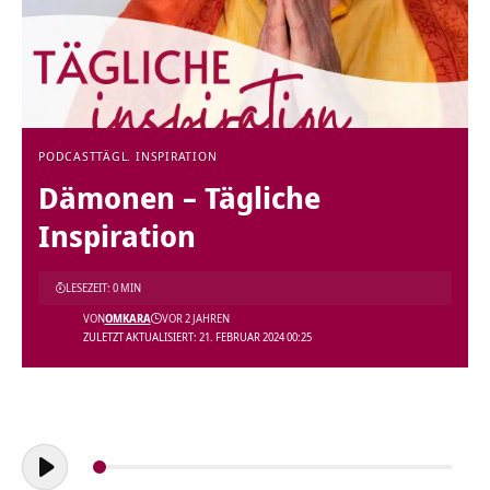
PODCAST
TÄGL. INSPIRATION
Dämonen – Tägliche
Inspiration
LESEZEIT: 0 MIN
VON
OMKARA
VOR 2 JAHREN
ZULETZT AKTUALISIERT: 21. FEBRUAR 2024 00:25
Audio-
Player