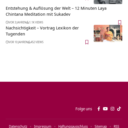
Entstehung & Auflösung der Welt – 12 Minuten Laya
Chintana Meditation mit Sukadev
VOR 3 JAHREN
1.1K VIEWS
Nachsichtigkeit – Vortrag Lexikon der
Tugenden
VOR 10 JAHREN
452 VIEWS
Folge uns
Datenschutz
Impressum
Haftungsausschluss
Sitemap
RSS