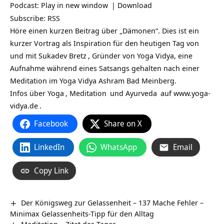
Podcast:
Play in new window
|
Download
Subscribe:
RSS
Höre einen kurzen Beitrag über „Dämonen“. Dies ist ein
kurzer Vortrag als Inspiration für den heutigen Tag von
und mit
Sukadev Bretz
, Gründer von Yoga Vidya, eine
Aufnahme während eines Satsangs gehalten nach einer
Meditation im Yoga Vidya Ashram Bad Meinberg.
Infos über
Yoga
,
Meditation
und
Ayurveda
auf
www.yoga-
vidya.de
.
Facebook
Share on X
LinkedIn
WhatsApp
Email
Copy Link
Der Königsweg zur Gelassenheit – 137 Mache Fehler –
Minimax Gelassenheits-Tipp für den Alltag
Meditation – Zitat des Tages