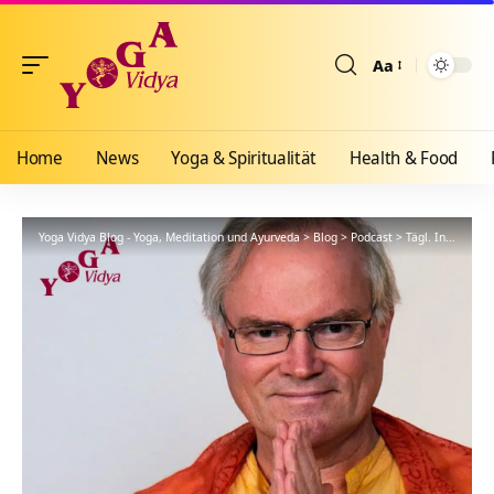
Aa
Größenänderun
Home
News
Yoga & Spiritualität
Health & Food
Yoga Vidya Blog - Yoga, Meditation und Ayurveda
>
Blog
>
Podcast
>
Tägl. Inspiration