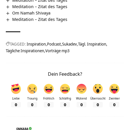
Meditation – Zitat des Tages
Om Namah Shivaya
Meditation – Zitat des Tages
TAGGED:
Inspiration
Podcast
Sukadev
Tägl. Inspiration
Tägliche Inspirationen
Vorträge mp3
Dein Feedback?
Liebe
Traurig
Fröhlich
Schläfrig
Wütend
Überrascht
Zwinker
0
0
0
0
0
0
0
OMKARA