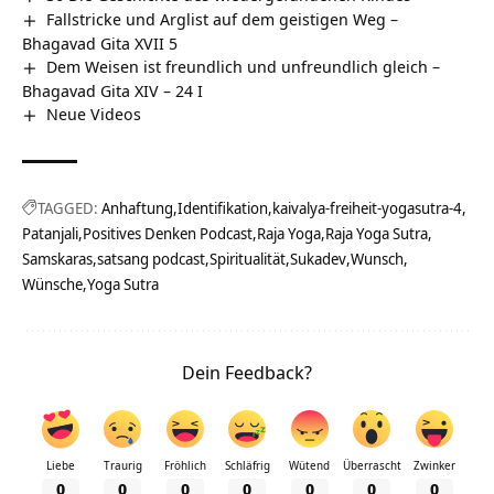
Fallstricke und Arglist auf dem geistigen Weg –
Bhagavad Gita XVII 5
Dem Weisen ist freundlich und unfreundlich gleich –
Bhagavad Gita XIV – 24 I
Neue Videos
TAGGED:
Anhaftung
Identifikation
kaivalya-freiheit-yogasutra-4
Patanjali
Positives Denken Podcast
Raja Yoga
Raja Yoga Sutra
Samskaras
satsang podcast
Spiritualität
Sukadev
Wunsch
Wünsche
Yoga Sutra
Dein Feedback?
Liebe
Traurig
Fröhlich
Schläfrig
Wütend
Überrascht
Zwinker
0
0
0
0
0
0
0