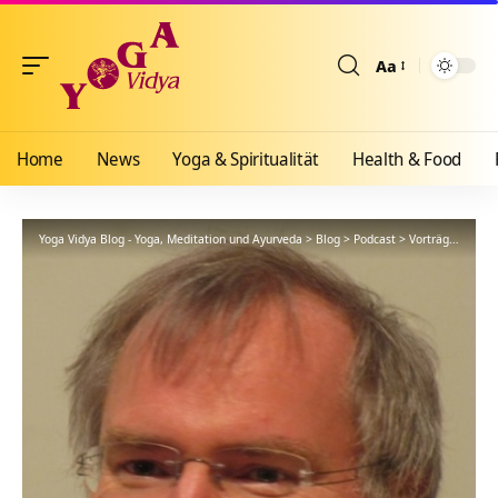
Aa
Größenänderun
Home
News
Yoga & Spiritualität
Health & Food
Yoga Vidya Blog - Yoga, Meditation und Ayurveda
>
Blog
>
Podcast
>
Vorträge
>
Über