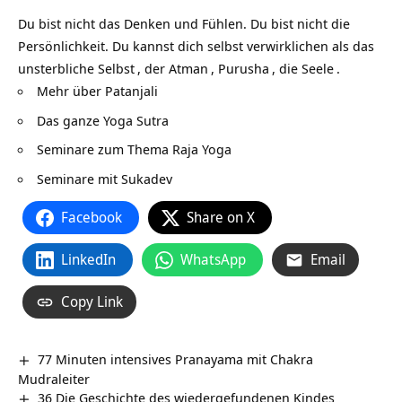
Du bist nicht das Denken und Fühlen. Du bist nicht die
Persönlichkeit. Du kannst dich selbst verwirklichen als das
unsterbliche
Selbst
, der
Atman
,
Purusha
, die
Seele
.
Mehr über
Patanjali
Das ganze
Yoga Sutra
Seminare zum Thema Raja Yoga
Seminare mit
Sukadev
Facebook
Share on X
LinkedIn
WhatsApp
Email
Copy Link
77 Minuten intensives Pranayama mit Chakra
Mudraleiter
36 Die Geschichte des wiedergefundenen Kindes