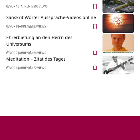
VOR 13 JAHREN
803 VIEWS
Sanskrit Wörter Aussprache-Videos online
VOR 8 JAHREN
623 VIEWS
Ehrerbietung an den Herrn des
Universums
VOR 7 JAHREN
454 VIEWS
Meditation – Zitat des Tages
VOR 4 JAHREN
422 VIEWS