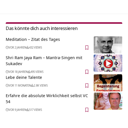
Das könnte dich auch interessieren
Meditation – Zitat des Tages
VOR 2 JAHREN
432 VIEWS
Shri Ram Jaya Ram – Mantra-Singen mit
Sukadev
VOR 18 JAHREN
495 VIEWS
Lebe deine Talente
VOR 11 MONATEN
2.8K VIEWS
Erfahre die absolute Wirklichkeit selbst VC
54
VOR 9 JAHREN
517 VIEWS