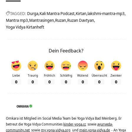
TAGGED:
Durga
Kali Mantra Podcast
Kirtan
lakshmi-mantra-mp3
Mantra mp3
Mantrasingen
Ruzan
Ruzan Davtyan
Yoga Vidya Kirtanheft
Dein Feedback?
Liebe
Traurig
Fröhlich
Schläfrig
Wütend
Überrascht
Zwinker
0
0
0
0
0
0
0
OMKARA
Omkara ist Mitglied im Social Media Team bei Yoga Vidya Bad Meinberg. Er
betreut die Yoga Vidya Communities
kinder-yoga.cc
sowie
ayurveda-
community.net
sowie
my.yoga-vidya.org
und
mein.yoga-vidya.de
- An Yoga