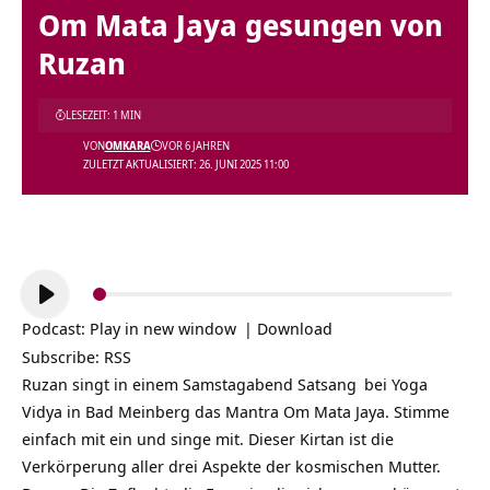
Om Mata Jaya gesungen von
Ruzan
LESEZEIT: 1 MIN
VON
OMKARA
VOR 6 JAHREN
ZULETZT AKTUALISIERT: 26. JUNI 2025 11:00
Audio-
Player
Podcast:
Play in new window
|
Download
Subscribe:
RSS
Ruzan singt in einem Samstagabend
Satsang
bei Yoga
Vidya in Bad Meinberg das Mantra Om Mata Jaya. Stimme
einfach mit ein und singe mit. Dieser Kirtan ist die
Verkörperung aller drei Aspekte der kosmischen Mutter.