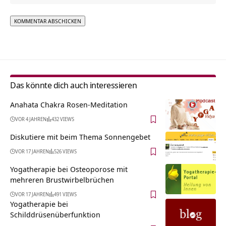
Alternative:
Das könnte dich auch interessieren
Anahata Chakra Rosen-Meditation
VOR 4 JAHREN
432 VIEWS
Diskutiere mit beim Thema Sonnengebet
VOR 17 JAHREN
526 VIEWS
Yogatherapie bei Osteoporose mit
mehreren Brustwirbelbrüchen
VOR 17 JAHREN
491 VIEWS
Yogatherapie bei
Schilddrüsenüberfunktion