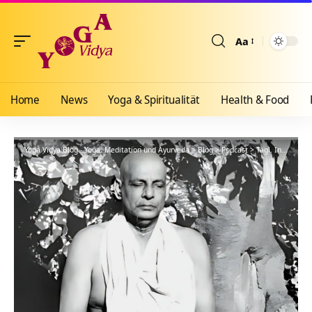
Aa
Größenänderun
Home
News
Yoga & Spiritualität
Health & Food
Yoga Vidya Blog - Yoga, Meditation und Ayurveda
>
Blog
>
Podcast
>
Tägl. Inspiration