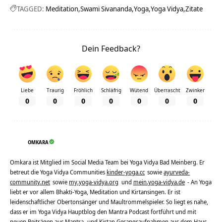
TAGGED:
Meditation
Swami Sivananda
Yoga
Yoga Vidya
Zitate
Dein Feedback?
Liebe
Traurig
Fröhlich
Schläfrig
Wütend
Überrascht
Zwinker
0
0
0
0
0
0
0
OMKARA
Omkara ist Mitglied im Social Media Team bei Yoga Vidya Bad Meinberg. Er
betreut die Yoga Vidya Communities
kinder-yoga.cc
sowie
ayurveda-
community.net
sowie
my.yoga-vidya.org
und
mein.yoga-vidya.de
- An Yoga
liebt er vor allem Bhakti-Yoga, Meditation und Kirtansingen. Er ist
leidenschaftlicher Obertonsänger und Maultrommelspieler. So liegt es nahe,
dass er im Yoga Vidya Hauptblog den Mantra Podcast fortführt und mit
neuen Beiträgen aus Mantra- und Kirtan Gesangsaufnahmen aus dem Haus