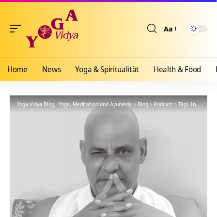
Aa
Größenänderun
Home
News
Yoga & Spiritualität
Health & Food
Yoga Vidya Blog - Yoga, Meditation und Ayurveda
>
Blog
>
Podcast
>
Tägl. Inspiration