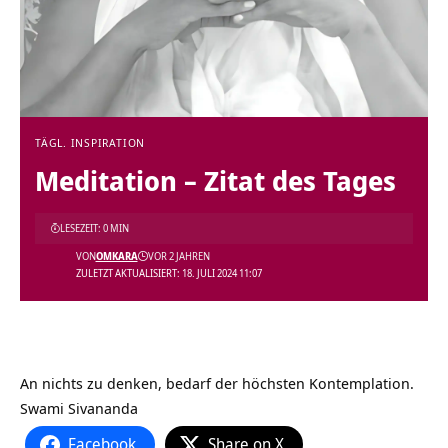
TÄGL. INSPIRATION
Meditation – Zitat des Tages
LESEZEIT: 0 MIN
VON
OMKARA
VOR 2 JAHREN
ZULETZT AKTUALISIERT: 18. JULI 2024 11:07
An nichts zu denken, bedarf der höchsten Kontemplation.
Swami Sivananda
Facebook
Share on X