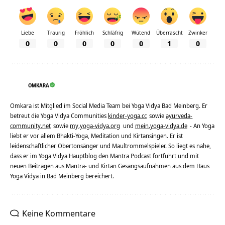
Liebe
Traurig
Fröhlich
Schläfrig
Wütend
Überrascht
Zwinker
0
0
0
0
0
1
0
OMKARA
Omkara ist Mitglied im Social Media Team bei Yoga Vidya Bad Meinberg. Er
betreut die Yoga Vidya Communities
kinder-yoga.cc
sowie
ayurveda-
community.net
sowie
my.yoga-vidya.org
und
mein.yoga-vidya.de
- An Yoga
liebt er vor allem Bhakti-Yoga, Meditation und Kirtansingen. Er ist
leidenschaftlicher Obertonsänger und Maultrommelspieler. So liegt es nahe,
dass er im Yoga Vidya Hauptblog den Mantra Podcast fortführt und mit
neuen Beiträgen aus Mantra- und Kirtan Gesangsaufnahmen aus dem Haus
Yoga Vidya in Bad Meinberg bereichert.
Keine Kommentare