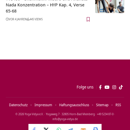
Nada Konzentration – HYP Kap. 4, Verse
65-68
VOR 4 JAHREN
445 VIEWS
Folge uns
Datenschutz
Impressum
Haftungsausschluss
Sitemap
RSS
© 2026 Yoga Vidya e.V. · Yogaweg 7 · 32805 Horn‑Bad Meinberg · +49 5234 87‑0 ·
info@yoga‑vidya.de