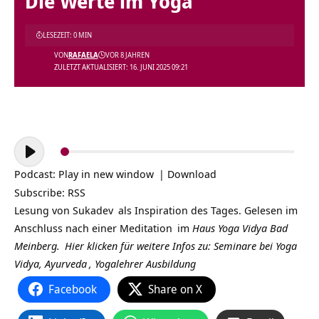
Die Werte im Yoga
LESEZEIT: 0 MIN
VON
RAFAELA
VOR 8 JAHREN
ZULETZT AKTUALISIERT: 16. JUNI 2025 09:21
Audio-
Player
Podcast:
Play in new window
|
Download
Subscribe:
RSS
Lesung von
Sukadev
als Inspiration des Tages. Gelesen im
Anschluss nach einer
Meditation
im
Haus Yoga Vidya Bad
Meinberg.
Hier klicken für weitere Infos zu: Seminare bei
Yoga
Vidya,
Ayurveda
,
Yogalehrer Ausbildung
Facebook
Share on X