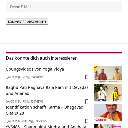
Alternative:
Das könnte dich auch interessieren
Übungsvideos von Yoga Vidya
VOR 10 JAHREN
394 VIEWS
Raghu Pati Raghava Raja Ram mit Devadas
und Ananadi
VOR 11 JAHREN
426 VIEWS
Identifikation schafft Karma – Bhagavad
Gita IX 28
VOR 11 MONATEN
574 VIEWS
YVS486 – Shanmukhi-Mudra und Anahata