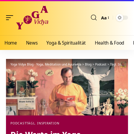
Aa
Größenänderun
Home
News
Yoga & Spiritualität
Health & Food
Yoga Vidya Blog - Yoga, Meditation und Ayurveda
>
Blog
>
Podcast
>
Tägl. Inspiration
PODCAST
TÄGL. INSPIRATION