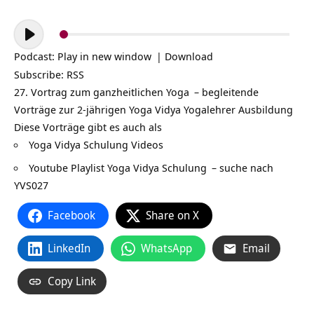
Audio-
Player
Podcast:
Play in new window
|
Download
Subscribe:
RSS
27. Vortrag zum ganzheitlichen
Yoga
– begleitende
Vorträge zur 2-jährigen Yoga Vidya
Yogalehrer Ausbildung
Diese Vorträge gibt es auch als
Yoga Vidya Schulung Videos
Youtube Playlist Yoga Vidya Schulung
– suche nach
YVS027
Facebook
Share on X
LinkedIn
WhatsApp
Email
Copy Link