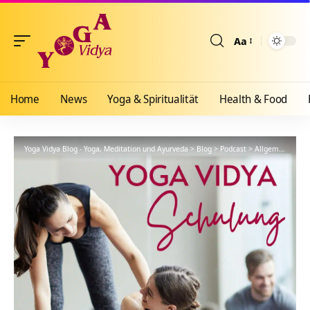
Aa
Größenänderun
Home
News
Yoga & Spiritualität
Health & Food
Yoga Vidya Blog - Yoga, Meditation und Ayurveda
>
Blog
>
Podcast
>
Allgemeines Anpassungsprinzip und Kleine Trainingslehre – YVS027