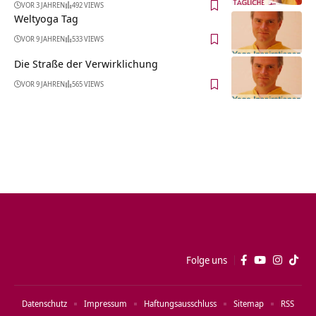
VOR 3 JAHREN
492 VIEWS
Weltyoga Tag
VOR 9 JAHREN
533 VIEWS
Die Straße der Verwirklichung
VOR 9 JAHREN
565 VIEWS
Folge uns
Datenschutz
Impressum
Haftungsausschluss
Sitemap
RSS