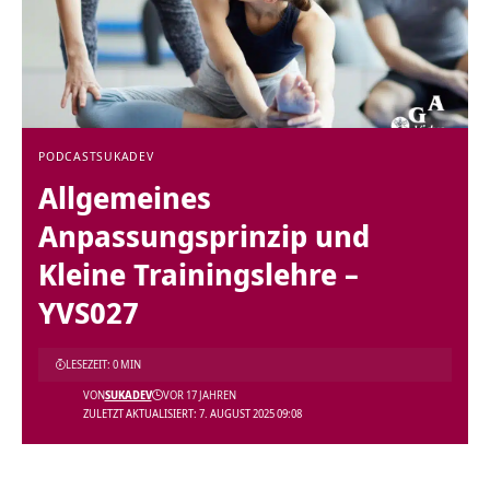
PODCAST
SUKADEV
Allgemeines
Anpassungsprinzip und
Kleine Trainingslehre –
YVS027
LESEZEIT: 0 MIN
VON
SUKADEV
VOR 17 JAHREN
ZULETZT AKTUALISIERT: 7. AUGUST 2025 09:08