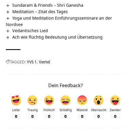
Sundaram & Friends – Shri Ganesha
Meditation – Zitat des Tages
Yoga und Meditation Einführungsseminare an der
Nordsee
Vedantisches Lied
Ach wie flüchtig Bedeutung und Übersetzung
TAGGED:
YVS 1. Viertel
Dein Feedback?
Liebe
Traurig
Fröhlich
Schläfrig
Wütend
Überrascht
Zwinker
0
0
0
0
0
0
0