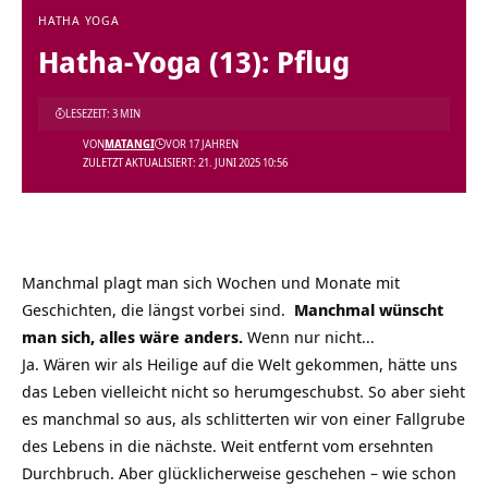
HATHA YOGA
Hatha-Yoga (13): Pflug
LESEZEIT: 3 MIN
VON
MATANGI
VOR 17 JAHREN
ZULETZT AKTUALISIERT: 21. JUNI 2025 10:56
Manchmal plagt man sich Wochen und Monate mit
Geschichten, die längst vorbei sind.
Manchmal wünscht
man sich, alles wäre anders.
Wenn nur nicht…
Ja. Wären wir als Heilige auf die Welt gekommen, hätte uns
das Leben vielleicht nicht so herumgeschubst. So aber sieht
es manchmal so aus, als schlitterten wir von einer Fallgrube
des Lebens in die nächste. Weit entfernt vom ersehnten
Durchbruch. Aber glücklicherweise geschehen – wie schon