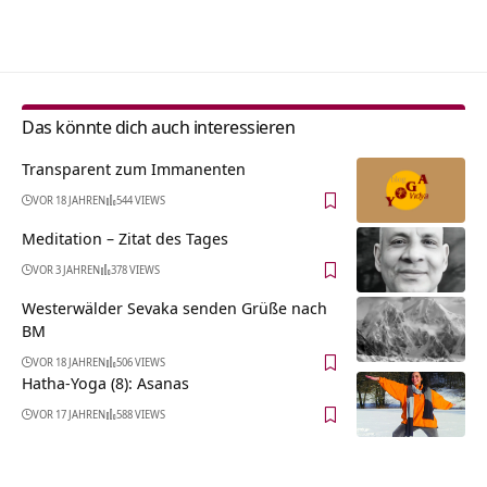
Alternative:
Das könnte dich auch interessieren
Transparent zum Immanenten
VOR 18 JAHREN
544 VIEWS
Meditation – Zitat des Tages
VOR 3 JAHREN
378 VIEWS
Westerwälder Sevaka senden Grüße nach
BM
VOR 18 JAHREN
506 VIEWS
Hatha-Yoga (8): Asanas
VOR 17 JAHREN
588 VIEWS