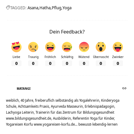
TAGGED:
Asana
Hatha
Pflug
Yoga
Dein Feedback?
Liebe
Traurig
Fröhlich
Schläfrig
Wütend
Überrascht
Zwinker
0
0
0
0
0
0
0
MATANGI
weiblich, 40 Jahre, freiberuflich selbständig als Yogalehrerin, Kinderyoga
Schule, Achtsamkeits Praxis, Ayurveda Masseurin, Erlebnispädagogin,
Lachyoga Leiterin, Trainerin für das Zentrum für Bildungsgesundheit
www.bildungsgesundheit.de, Ausbilderin, Referentin Yoga für Kinder,
Yogareisen Korfu www.yogareisen-korfu.de... bewusst-lebendig-lernen