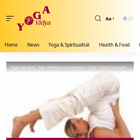
Aa
Größenänderun
Home
News
Yoga & Spiritualität
Health & Food
Yoga Vidya Blog - Yoga, Meditation und Ayurveda
>
Blog
>
Yoga & Spiritualität
>
Hath