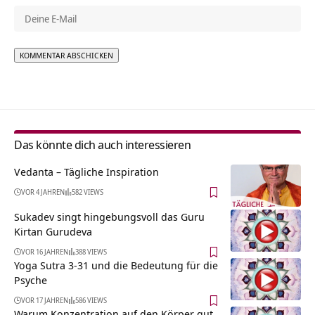
Alternative:
Das könnte dich auch interessieren
Vedanta – Tägliche Inspiration
VOR 4 JAHREN
582 VIEWS
Sukadev singt hingebungsvoll das Guru
Kirtan Gurudeva
VOR 16 JAHREN
388 VIEWS
Yoga Sutra 3-31 und die Bedeutung für die
Psyche
VOR 17 JAHREN
586 VIEWS
Warum Konzentration auf den Körper gut