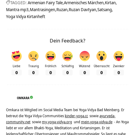
TAGGED:
Armenian Fairy Tale
Armenisches Märchen
Kirtan
Mantra mp3
Mantrasingen
Ruzan
Ruzan Davtyan
Satsang
Yoga Vidya Kirtanheft
Dein Feedback?
Liebe
Traurig
Fröhlich
Schläfrig
Wütend
Überrascht
Zwinker
0
0
0
0
0
0
0
OMKARA
Omkara ist Mitglied im Social Media Team bei Yoga Vidya Bad Meinberg. Er
betreut die Yoga Vidya Communities
kinder-yoga.cc
sowie
ayurveda-
community.net
sowie
my.yoga-vidya.org
und
mein.yoga-vidya.de
- An Yoga
liebt er vor allem Bhakti-Yoga, Meditation und Kirtansingen. Er ist
leidenschaftlicher Obertonsänger und Maultrommelspieler. So liegt es nahe,