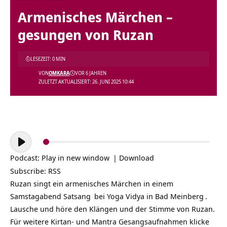
Armenisches Märchen –
gesungen von Ruzan
LESEZEIT: 0 MIN
VON
OMKARA
VOR 6 JAHREN
ZULETZT AKTUALISIERT: 26. JUNI 2025 10:44
Audio-
Player
Podcast:
Play in new window
|
Download
Subscribe:
RSS
Ruzan singt ein armenisches Märchen in einem
Samstagabend
Satsang
bei
Yoga Vidya in Bad Meinberg
.
Lausche und höre den Klängen und der Stimme von Ruzan.
Für weitere Kirtan- und Mantra Gesangsaufnahmen klicke