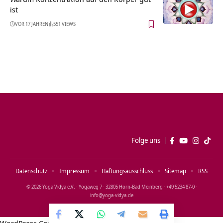
ist
VOR 17 JAHREN
551 VIEWS
Folge uns
Datenschutz
Impressum
Haftungsausschluss
Sitemap
RSS
© 2026 Yoga Vidya e.V. · Yogaweg 7 · 32805 Horn‑Bad Meinberg · +49 5234 87‑0 ·
info@yoga‑vidya.de