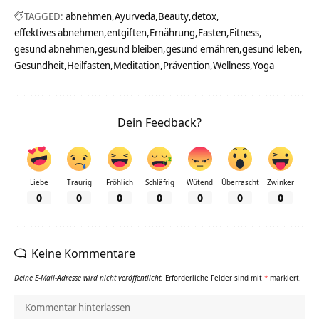
TAGGED:
abnehmen
Ayurveda
Beauty
detox
effektives abnehmen
entgiften
Ernährung
Fasten
Fitness
gesund abnehmen
gesund bleiben
gesund ernähren
gesund leben
Gesundheit
Heilfasten
Meditation
Prävention
Wellness
Yoga
Dein Feedback?
Liebe
Traurig
Fröhlich
Schläfrig
Wütend
Überrascht
Zwinker
0
0
0
0
0
0
0
Keine Kommentare
Deine E-Mail-Adresse wird nicht veröffentlicht.
Erforderliche Felder sind mit
*
markiert.