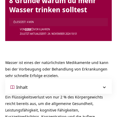
8 Gründe warum du mehr
Wasser trinken solltest
LESEZEIT: 4 MIN
VON
DIRK
VOR 6 JAHREN
ZULETZT AKTUALISIERT: 24. NOVEMBER 2024 10:51
Wasser ist eines der natürlichsten Medikamente und kann
bei der Vorbeugung oder Behandlung von Erkrankungen
sehr schnelle Erfolge erzielen.
Inhalt
Ein Flüssigkeitsverlust von nur 2 % des Körpergewichts
reicht bereits aus, um die allgemeine Gesundheit,
Leistungsfähigkeit, kognitive Fähigkeiten,
Kurzzeitgedächtnis, Konzentration und die äußere