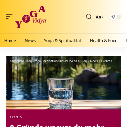
Aa
Größenänderun
Home
News
Yoga & Spiritualität
Health & Food
Yoga Vidya Blog - Yoga, Meditation und Ayurveda
>
Blog
>
News
>
Events
>
8 Gründe
EVENTS