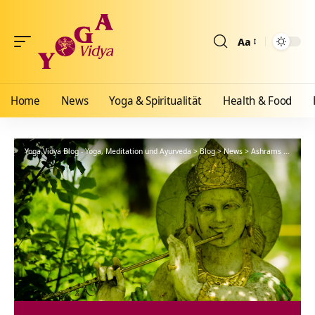
Aa
Größenänderun
Home
News
Yoga & Spiritualität
Health & Food
Yoga Vidya Blog - Yoga, Meditation und Ayurveda
>
Blog
>
News
>
Ashrams
>
Wester