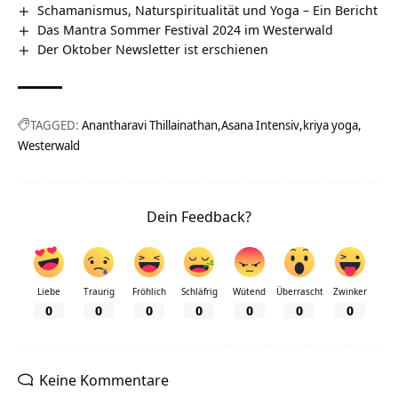
Schamanismus, Naturspiritualität und Yoga – Ein Bericht
Das Mantra Sommer Festival 2024 im Westerwald
Der Oktober Newsletter ist erschienen
TAGGED:
Anantharavi Thillainathan
Asana Intensiv
kriya yoga
Westerwald
Dein Feedback?
Liebe
Traurig
Fröhlich
Schläfrig
Wütend
Überrascht
Zwinker
0
0
0
0
0
0
0
Keine Kommentare