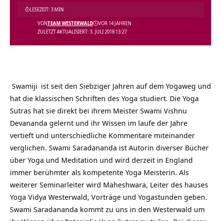
LESEZEIT: 3 MIN
VON
TEAM WESTERWALD
VOR 14 JAHREN
ZULETZT AKTUALISIERT: 3. JULI 2018 13:27
Swamiji
ist seit den Siebziger Jahren auf dem Yogaweg und
hat die klassischen Schriften des Yoga studiert. Die Yoga
Sutras hat sie direkt bei ihrem Meister Swami Vishnu
Devananda gelernt und ihr Wissen im laufe der Jahre
vertieft und unterschiedliche Kommentare miteinander
verglichen. Swami Saradananda ist Autorin diverser Bücher
über Yoga und Meditation und wird derzeit in England
immer berühmter als kompetente Yoga Meisterin. Als
weiterer Seminarleiter wird Maheshwara, Leiter des hauses
Yoga Vidya Westerwald, Vorträge und Yogastunden geben.
Swami Saradananda kommt zu uns in den Westerwald um