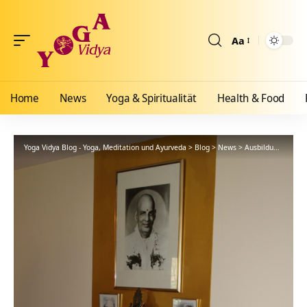
Aa
Größenänderun
Home
News
Yoga & Spiritualität
Health & Food
Yoga Vidya Blog - Yoga, Meditation und Ayurveda
>
Blog
>
News
>
Ausbildungen
>
Sw