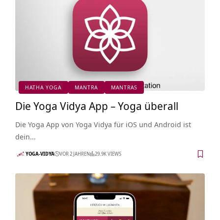
HATHA YOGA
MANTRA
MANTRAS
Die Yoga Vidya App – Yoga überall
Die Yoga App von Yoga Vidya für iOS und Android ist
dein…
YOGA-VIDYA
VOR 2 JAHREN
29.9K VIEWS