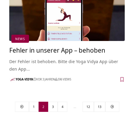
NEWS
Fehler in unserer App – behoben
Der Fehler ist behoben. Bitte die Yoga Vidya App über
den App…
YOGA-VIDYA
VOR 3 JAHREN
596 VIEWS
1
2
3
4
…
12
13