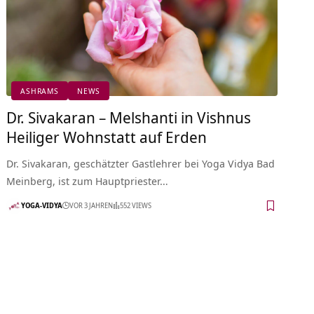
ASHRAMS
NEWS
Dr. Sivakaran – Melshanti in Vishnus
Heiliger Wohnstatt auf Erden
Dr. Sivakaran, geschätzter Gastlehrer bei Yoga Vidya Bad
Meinberg, ist zum Hauptpriester…
YOGA-VIDYA
VOR 3 JAHREN
552 VIEWS