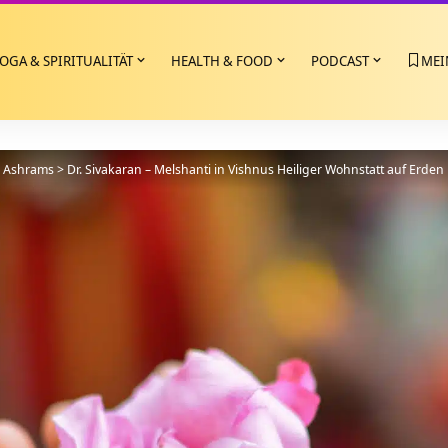
OGA & SPIRITUALITÄT
HEALTH & FOOD
PODCAST
MEI
>
Ashrams
>
Dr. Sivakaran – Melshanti in Vishnus Heiliger Wohnstatt auf Erden