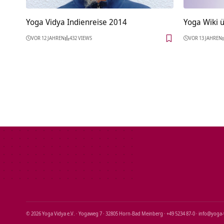
Yoga Vidya Indienreise 2014
Yoga Wiki 
VOR 12 JAHREN
432 VIEWS
VOR 13 JAHREN
© 2026 Yoga Vidya e.V. · Yogaweg 7 · 32805 Horn‑Bad Meinberg · +49 5234 87‑0 · info@yoga