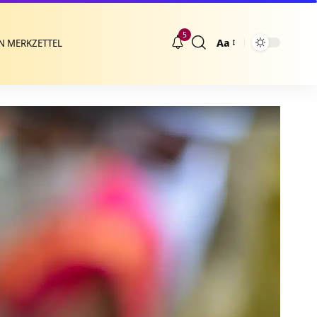
5
Aa
N MERKZETTEL
Größenänderung