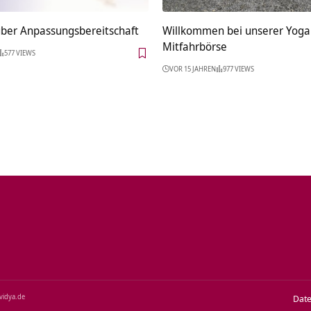
über Anpassungsbereitschaft
Willkommen bei unserer Yoga
Mitfahrbörse
577 VIEWS
VOR 15 JAHREN
977 VIEWS
‑vidya.de
Dat