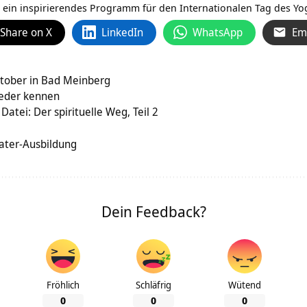
 ein inspirierendes Programm für den
Internationalen Tag des Yo
Share on X
LinkedIn
WhatsApp
Em
tober in Bad Meinberg
 jeder kennen
atei: Der spirituelle Weg, Teil 2
ater-Ausbildung
Dein Feedback?
Fröhlich
Schläfrig
Wütend
0
0
0