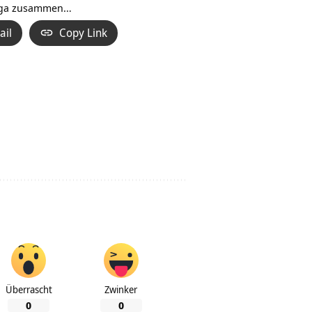
ga
zusammen…
ail
Copy Link
Überrascht
Zwinker
0
0