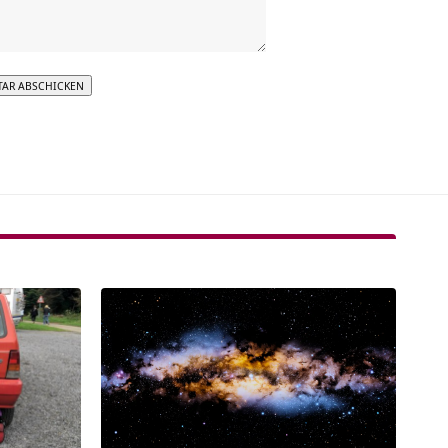
tive: