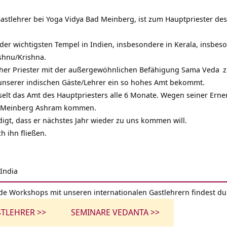
 Gastlehrer bei Yoga Vidya Bad Meinberg, ist zum Hauptpriester de
 der wichtigsten Tempel in Indien, insbesondere in Kerala, insbes
shnu
/Krishna.
ischer Priester mit der außergewöhnlichen Befähigung
Sama Veda
z
 unserer indischen Gäste/Lehrer ein so hohes Amt bekommt.
lt das Amt des Hauptpriesters alle 6 Monate. Wegen seiner Ernen
d Meinberg
Ashram
kommen.
igt, dass er nächstes Jahr wieder zu uns kommen will.
h ihn fließen.
 India
de Workshops mit unseren internationalen Gastlehrern findest du
STLEHRER >>
SEMINARE VEDANTA >>