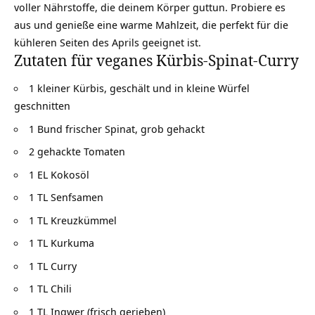
voller Nährstoffe, die deinem Körper guttun. Probiere es
aus und genieße eine warme Mahlzeit, die perfekt für die
kühleren Seiten des Aprils geeignet ist.
Zutaten für veganes Kürbis-Spinat-Curry
1 kleiner Kürbis, geschält und in kleine Würfel
geschnitten
1 Bund frischer Spinat, grob gehackt
2 gehackte Tomaten
1 EL Kokosöl
1 TL Senfsamen
1 TL Kreuzkümmel
1 TL Kurkuma
1 TL Curry
1 TL Chili
1 TL Ingwer (frisch gerieben)