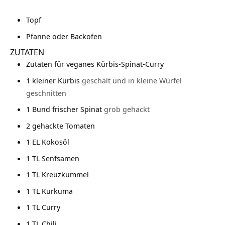
Topf
Pfanne oder Backofen
ZUTATEN
Zutaten für veganes Kürbis-Spinat-Curry
1
kleiner Kürbis
geschält und in kleine Würfel
geschnitten
1
Bund frischer Spinat
grob gehackt
2
gehackte Tomaten
1
EL Kokosöl
1
TL Senfsamen
1
TL Kreuzkümmel
1
TL Kurkuma
1
TL Curry
1
TL Chili