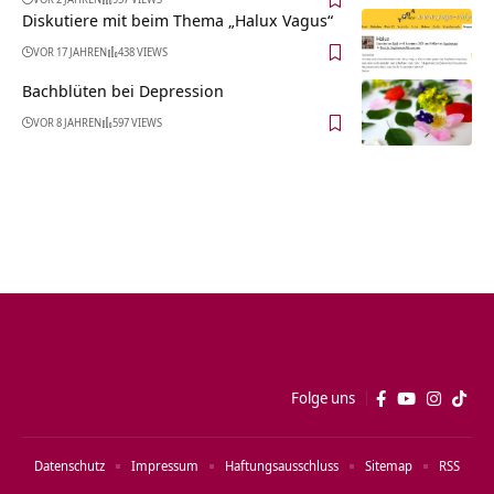
Diskutiere mit beim Thema „Halux Vagus“
VOR 17 JAHREN
438 VIEWS
Bachblüten bei Depression
VOR 8 JAHREN
597 VIEWS
Folge uns
Datenschutz
Impressum
Haftungsausschluss
Sitemap
RSS