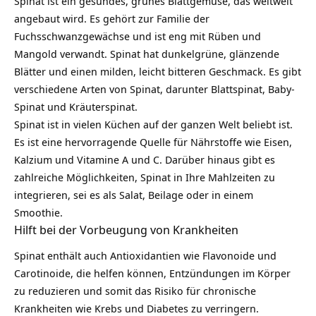
Spinat ist ein gesundes, grünes Blattgemüse, das weltweit
angebaut wird. Es gehört zur Familie der
Fuchsschwanzgewächse und ist eng mit Rüben und
Mangold verwandt. Spinat hat dunkelgrüne, glänzende
Blätter und einen milden, leicht bitteren Geschmack. Es gibt
verschiedene Arten von Spinat, darunter Blattspinat, Baby-
Spinat und Kräuterspinat.
Spinat ist in vielen Küchen auf der ganzen Welt beliebt ist.
Es ist eine hervorragende Quelle für Nährstoffe wie Eisen,
Kalzium und Vitamine A und C. Darüber hinaus gibt es
zahlreiche Möglichkeiten, Spinat in Ihre Mahlzeiten zu
integrieren, sei es als Salat, Beilage oder in einem
Smoothie
.
Hilft bei der Vorbeugung von Krankheiten
Spinat enthält auch
Antioxidantien
wie Flavonoide und
Carotinoide, die helfen können,
Entzündungen
im Körper
zu reduzieren und somit das Risiko für
chronische
Krankheiten
wie Krebs und Diabetes zu verringern.