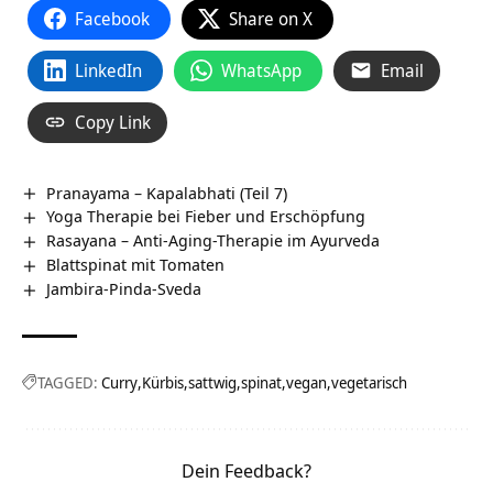
Facebook
Share on X
LinkedIn
WhatsApp
Email
Copy Link
Pranayama – Kapalabhati (Teil 7)
Yoga Therapie bei Fieber und Erschöpfung
Rasayana – Anti-Aging-Therapie im Ayurveda
Blattspinat mit Tomaten
Jambira-Pinda-Sveda
TAGGED:
Curry
Kürbis
sattwig
spinat
vegan
vegetarisch
Dein Feedback?