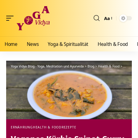
Aa
Größenänderun
Home
News
Yoga & Spiritualität
Health & Food
Yoga Vidya Blog - Yoga, Meditation und Ayurveda
>
Blog
>
Health & Food
>
Ernährun
ERNÄHRUNG
HEALTH & FOOD
REZEPTE