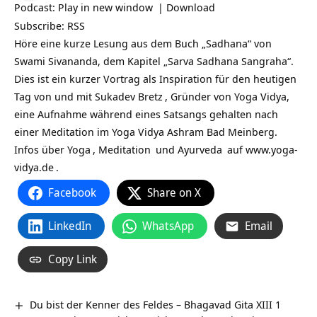
Podcast:
Play in new window
|
Download
Subscribe:
RSS
Höre eine kurze Lesung aus dem Buch „Sadhana“ von
Swami Sivananda, dem Kapitel „Sarva Sadhana Sangraha“.
Dies ist ein kurzer Vortrag als Inspiration für den heutigen
Tag von und mit
Sukadev Bretz
, Gründer von Yoga Vidya,
eine Aufnahme während eines Satsangs gehalten nach
einer Meditation im Yoga Vidya Ashram Bad Meinberg.
Infos über
Yoga
,
Meditation
und
Ayurveda
auf
www.yoga-
vidya.de
.
Facebook
Share on X
LinkedIn
WhatsApp
Email
Copy Link
Du bist der Kenner des Feldes – Bhagavad Gita XIII 1