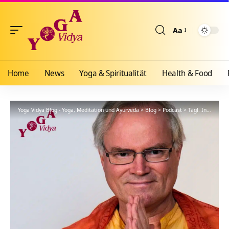
Aa
Größenänderun
Home
News
Yoga & Spiritualität
Health & Food
Yoga Vidya Blog - Yoga, Meditation und Ayurveda
>
Blog
>
Podcast
>
Tägl. Inspiration