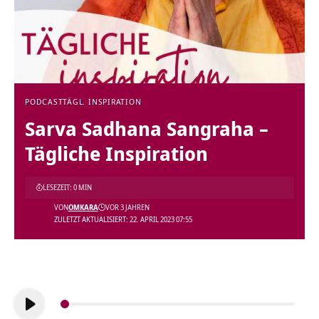
PODCAST
TÄGL. INSPIRATION
Sarva Sadhana Sangraha –
Tägliche Inspiration
LESEZEIT: 0 MIN
VON
OMKARA
VOR 3 JAHREN
ZULETZT AKTUALISIERT: 22. APRIL 2023 07:55
Audio-
Player