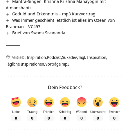
Mantra-Singen: Krishna Krishna Mahayogin mit
Atmanshanti
Geduld und Erkenntnis – mp3 Kurzvortrag
Was immer geschieht letztlich ist alles im Ozean von
Brahman – VC497
Brief von Swami Sivananda
TAGGED:
Inspiration
Podcast
Sukadev
Tägl. Inspiration
Tägliche Inspirationen
Vorträge mp3
Dein Feedback?
Liebe
Traurig
Fröhlich
Schläfrig
Wütend
Überrascht
Zwinker
0
0
0
0
0
0
0