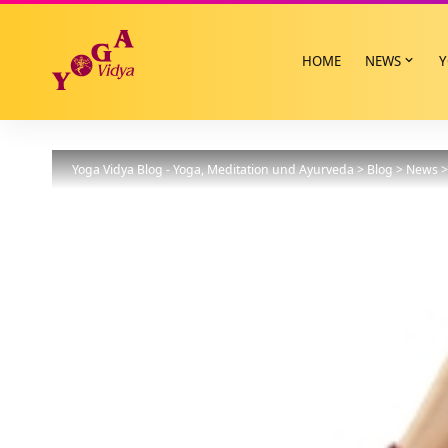
HOME
NEWS
Y
Yoga Vidya Blog - Yoga, Meditation und Ayurveda
>
Blog
>
News