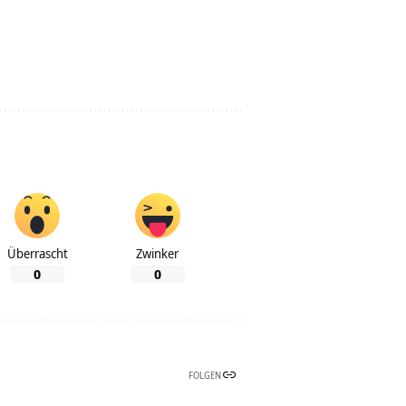
Überrascht
Zwinker
0
0
FOLGEN