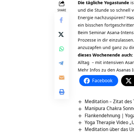
Die tägliche Yogastunde
is
und die Stunde so schnell v
SHARE
Energie nachzuspüren? Hast 
ein bisschen fortgeschritte
Beim Seminar
Asana-Intens
Prozesse in dir einzulassen
anzuzapfen und ganz zu dir
dieses Wochenende auch: Z
Alltag – mit intensiven Asa
Mehr Infos zu den Asanas I
Facebook
Meditation – Zitat des
Manipura Chakra Sonn
Flankendehnung | Yog
Yoga Therapie Video „
Meditation über das Un