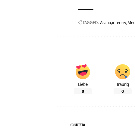
TAGGED:
Asana
intensiv
Med
Liebe
Traurig
0
0
VON
DIETA