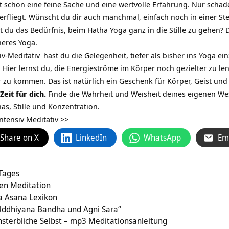
t schon eine feine Sache und eine wertvolle Erfahrung. Nur schad
erfliegt. Wünscht du dir auch manchmal, einfach noch in einer St
du das Bedürfnis, beim Hatha Yoga ganz in die Stille zu gehen? Dann
neres Yoga.
iv-Meditativ
hast du die Gelegenheit, tiefer als bisher ins Yoga ei
. Hier lernst du, die Energieströme im Körper noch gezielter zu l
 zu kommen. Das ist natürlich ein Geschenk für Körper, Geist und
eit für dich.
Finde die Wahrheit und Weisheit deines eigenen We
nas, Stille und Konzentration.
ntensiv Meditativ >>
Share on X
LinkedIn
WhatsApp
Em
 Tages
en Meditation
a Asana Lexikon
Uddhiyana Bandha und Agni Sara“
sterbliche Selbst – mp3 Meditationsanleitung