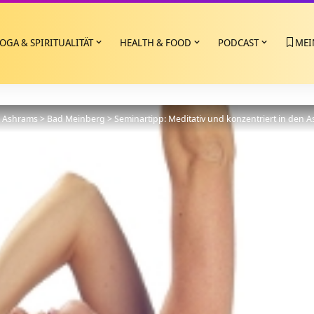
OGA & SPIRITUALITÄT
HEALTH & FOOD
PODCAST
MEI
>
Ashrams
>
Bad Meinberg
>
Seminartipp: Meditativ und konzentriert in den 