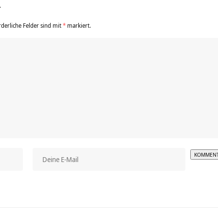
r
rderliche Felder sind mit
*
markiert.
Alterna