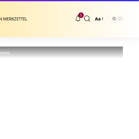
5
Aa
N MERKZETTEL
Größenänderung
Asanas