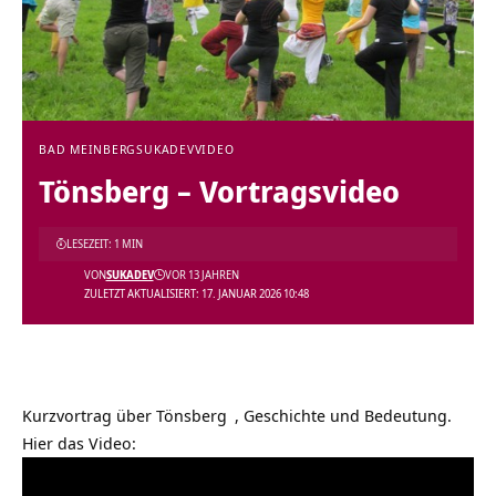
BAD MEINBERG
SUKADEV
VIDEO
Tönsberg‏‎ – Vortragsvideo
LESEZEIT: 1 MIN
VON
SUKADEV
VOR 13 JAHREN
ZULETZT AKTUALISIERT: 17. JANUAR 2026 10:48
Kurzvortrag über
, Geschichte und Bedeutung.
Hier das Video: