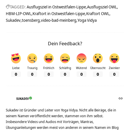
TAGGED:
Ausflugsziel in Ostwestfalen-Lippe
Ausflugsziel OWL
HBM-LIP-OWL
Kraftort in Ostwestfalen-Lippe
Kraftort OWL
Sukadev
toensberg
video-bad-meinberg
Yoga Vidya
Dein Feedback?
Liebe
Traurig
Fröhlich
Schläfrig
Wütend
Überrascht
Zwinker
0
0
0
0
0
0
0
SUKADEV
Sukadev ist Gründer und Leiter von Yoga Vidya. Nicht alle Beiräge, die in
seinem Namen veröffentlicht werden, stammen von ihm selbst.
Insbesondere Videos und Audios mit Vorträgen, Mantras,
Übungsanleitungen werden meist von anderen in seinem Namen im Blog