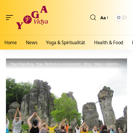
Aa
Größenänderun
Home
News
Yoga & Spiritualität
Health & Food
Yoga Vidya Blog - Yoga, Meditation und Ayurveda
>
Blog
>
News
>
Ashrams
>
Bad Me