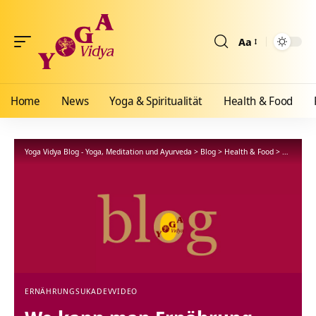
Aa
Größenänderun
Home
News
Yoga & Spiritualität
Health & Food
Yoga Vidya Blog - Yoga, Meditation und Ayurveda
>
Blog
>
Health & Food
>
Ernährun
ERNÄHRUNG
SUKADEV
VIDEO