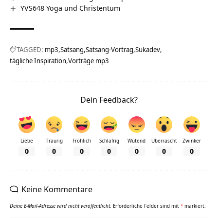
YVS648 Yoga und Christentum
TAGGED:
mp3
Satsang
Satsang-Vortrag
Sukadev
tägliche Inspiration
Vorträge mp3
Dein Feedback?
Liebe
Traurig
Fröhlich
Schläfrig
Wütend
Überrascht
Zwinker
0
0
0
0
0
0
0
Keine Kommentare
Deine E-Mail-Adresse wird nicht veröffentlicht.
Erforderliche Felder sind mit
*
markiert.