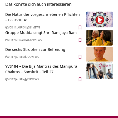
Das könnte dich auch interessieren
Die Natur der vorgeschriebenen Pflichten
– BG.XVIII 41
VOR 14 JAHREN
524 VIEWS
Gruppe Mudita singt Shri Ram Jaya Ram
VOR 2 MONATEN
129 VIEWS
Die sechs Strophen zur Befreiung
VOR 7 JAHREN
525 VIEWS
YVS184 – Die Bija Mantras des Manipura
Chakras – Sanskrit – Teil 27
VOR 7 JAHREN
474 VIEWS