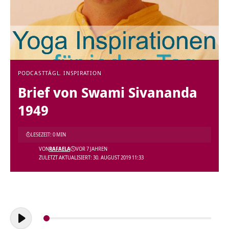
PODCAST
TÄGL. INSPIRATION
Brief von Swami Sivananda
1949
LESEZEIT: 0 MIN
VON
RAFAELA
VOR 7 JAHREN
ZULETZT AKTUALISIERT: 30. AUGUST 2019 11:33
Audio-
Player