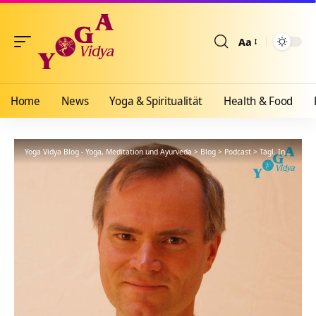
Aa
Größenänderun
Home
News
Yoga & Spiritualität
Health & Food
Yoga Vidya Blog - Yoga, Meditation und Ayurveda
>
Blog
>
Podcast
>
Tägl. Inspiration