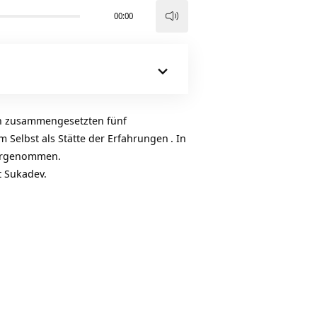
00:00
Pfeiltasten
Hoch/Runter
benutzen,
um
die
Lautstärke
ch zusammengesetzten fünf
zu
 Selbst als Stätte der
Erfahrungen
. In
regeln.
ahrgenommen.
t Sukadev.