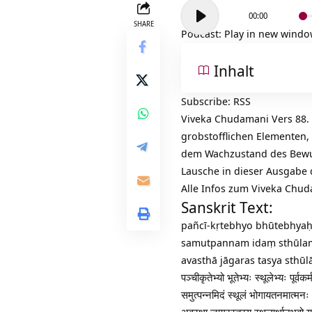
Audio-
00:00
Player
SHARE
Podcast:
Play in new wind
Inhalt
Subscribe:
RSS
Viveka Chudamani Vers 88.
grobstofflichen Elementen,
dem Wachzustand des
Bewu
Lausche in dieser Ausgabe
Alle Infos zum Viveka Chu
Sanskrit Text:
pañcī-kṛtebhyo bhūtebhyaḥ
samutpannam idaṃ sthūla
avasthā jāgaras tasya sthū
पञ्चीकृतेभ्यो भूतेभ्यः स्थूलेभ्यः पूर्वकर
समुत्पन्नमिदं स्थूलं भोगायतनमात्मनः