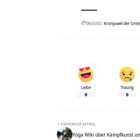
TAGGED:
Kronjuwel der Unt
Liebe
Traurig
0
0
VORHERIGER ARTIKEL
Yoga Wiki über Kampfkunst u