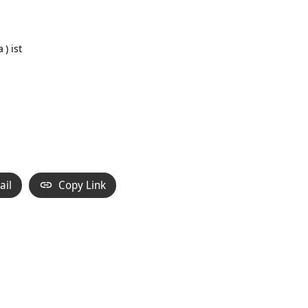
a
) ist
ail
Copy Link