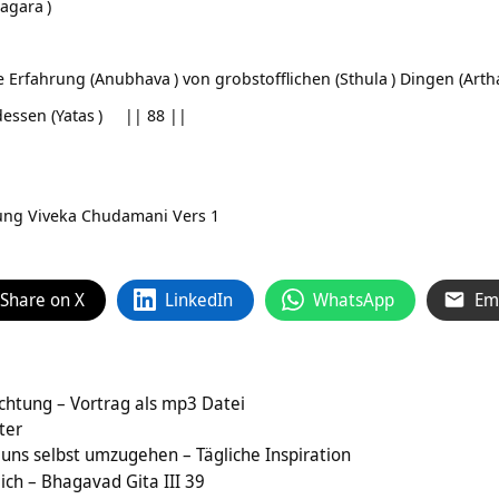
Jagara
)
e Erfahrung (
Anubhava
) von grobstofflichen (
Sthula
) Dingen (
Arth
dessen (
Yatas
) || 88 ||
zung
Viveka Chudamani Vers 1
Share on X
LinkedIn
WhatsApp
Em
chtung – Vortrag als mp3 Datei
ter
 uns selbst umzugehen – Tägliche Inspiration
ich – Bhagavad Gita III 39