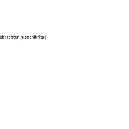
gebrachten (
Panchikrita
)