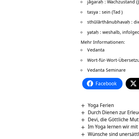
jāgaraḥ : Wachzustand (
tasya : sein (
Tad
)
sthūlārthānubhavaḥ : di
yataḥ : weshalb, infolge
Mehr Informationen:
Vedanta
Wort-für-Wort-Überset
Vedanta Seminare
Facebook
Yoga Ferien
Durch Dienen zur Erleu
Devi, die Göttliche Mut
Im Yoga lernen wir mit
Wünsche sind unersättl