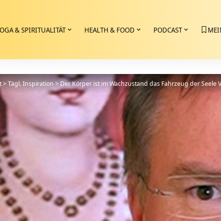
OGA & SPIRITUALITÄT
HEALTH & FOOD
PODCAST
MEI
t
>
Tägl. Inspiration
>
Der Körper ist im Wachzustand das Fahrzeug der Seele 