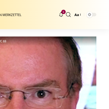
6
Aa
N MERKZETTEL
Größenänderung
VC 88