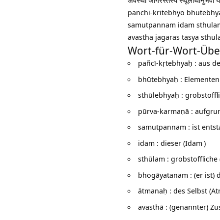
अवस्था जागरस्तस्य स्थूलार्थानुभव
panchi-kritebhyo bhutebhy
samutpannam idam sthula
avastha jagaras tasya sthu
Wort-für-Wort-Übe
pañcī-kṛtebhyaḥ : aus de
bhūtebhyaḥ : Elementen 
sthūlebhyaḥ : grobstoffl
pūrva-karmaṇā : aufgrun
samutpannam : ist entst
idam : dieser (
Idam
)
sthūlam : grobstoffliche
bhogāyatanam : (er ist) d
ātmanaḥ : des Selbst (
At
avasthā : (genannter) Zu