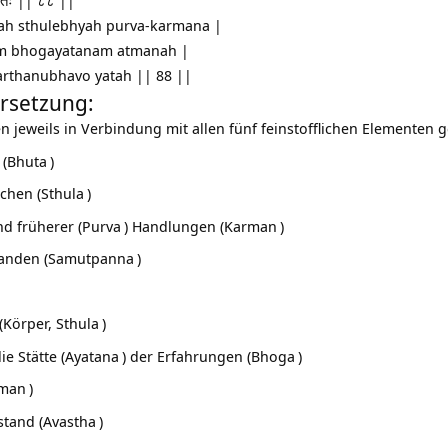
ो यतः || ८८ ||
ah sthulebhyah purva-karmana |
m bhogayatanam atmanah |
larthanubhavo yatah || 88 ||
rsetzung:
n jeweils in Verbindung mit allen fünf feinstofflichen Elementen 
(
Bhuta
)
ichen (
Sthula
)
d früherer (
Purva
) Handlungen (
Karman
)
anden (
Samutpanna
)
 (Körper,
Sthula
)
ie Stätte (
Ayatana
) der Erfahrungen (
Bhoga
)
man
)
stand (
Avastha
)