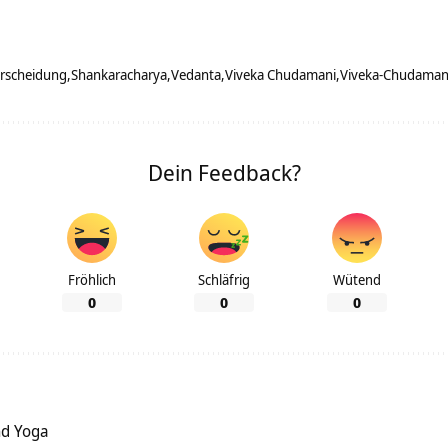
erscheidung
Shankaracharya
Vedanta
Viveka Chudamani
Viveka-Chudaman
Dein Feedback?
Fröhlich
Schläfrig
Wütend
0
0
0
nd Yoga