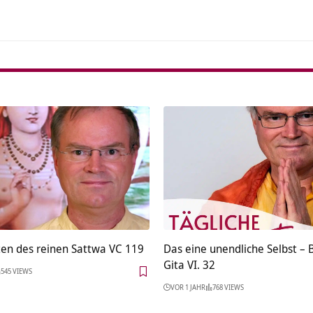
ten des reinen Sattwa VC 119
Das eine unendliche Selbst –
Gita VI. 32
545 VIEWS
VOR 1 JAHR
768 VIEWS