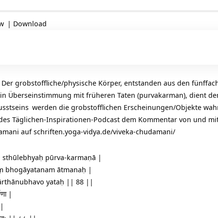
ow
|
Download
Der grobstoffliche/physische Körper, entstanden aus den fünffa
 in Überseinstimmung mit früheren Taten (purvakarman), dient dem
sstseins
werden die grobstofflichen Erscheinungen/Objekte w
 des Täglichen-Inspirationen-Podcast dem Kommentar von und mi
damani auf
schriften.yoga-vidya.de/viveka-chudamani/
 sthūlebhyaḥ pūrva-karmaṇā |
ṃ bhogāyatanam ātmanaḥ |
lārthānubhavo yataḥ || 88 ||
्मणा |
 |