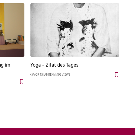
ng im
Yoga – Zitat des Tages
VOR 15 JAHREN
493 VIEWS