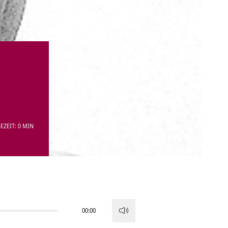
EZEIT: 0 MIN
00:00
Pfeiltasten