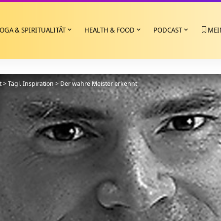
OGA & SPIRITUALITÄT
HEALTH & FOOD
PODCAST
MEI
t
>
Tägl. Inspiration
>
Der wahre Meister erkennt