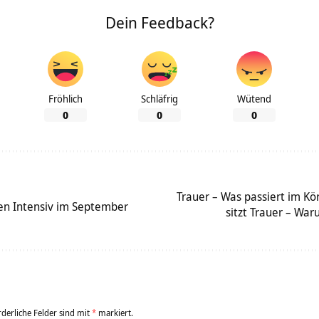
Dein Feedback?
Fröhlich
Schläfrig
Wütend
0
0
0
Trauer – Was passiert im K
en Intensiv im September
sitzt Trauer – War
rderliche Felder sind mit
*
markiert.