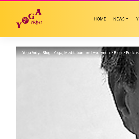
HOME
NEWS
Y
Yoga Vidya Blog - Yoga, Meditation und Ayurveda
>
Blog
>
Podcas