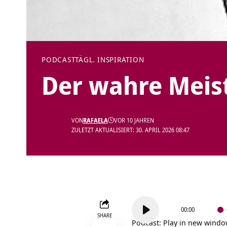
PODCAST
TÄGL. INSPIRATION
Der wahre Meis
VON
RAFAELA
VOR 10 JAHREN
ZULETZT AKTUALISIERT: 30. APRIL 2026 08:47
Audio-
00:00
Player
SHARE
Podcast:
Play in new wind