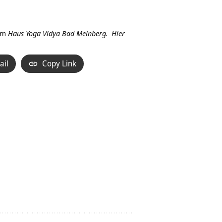
Hoch/Runter
benutzen,
um
im
Haus Yoga Vidya Bad Meinberg.
Hier
die
Lautstärke
ail
Copy Link
zu
regeln.