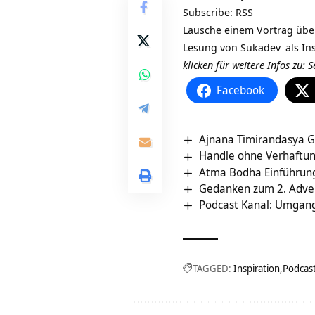
Subscribe:
RSS
Lausche einem Vortrag über
Lesung von
Sukadev
als In
klicken für weitere Infos zu:
S
Facebook
Ajnana Timirandasya 
Handle ohne Verhaftun
Atma Bodha Einführun
Gedanken zum 2. Adve
Podcast Kanal: Umgan
TAGGED:
Inspiration
Podcas