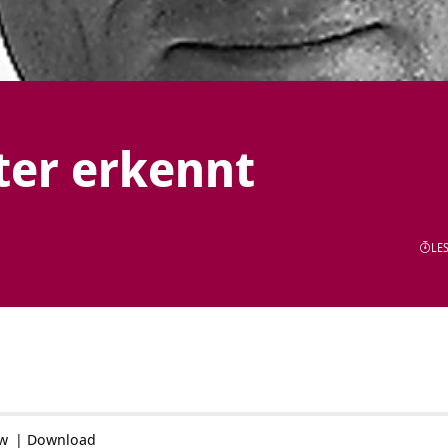
ter erkennt
LES
ow
|
Download