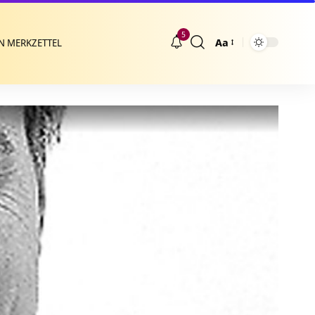
5
Aa
N MERKZETTEL
Größenänderung