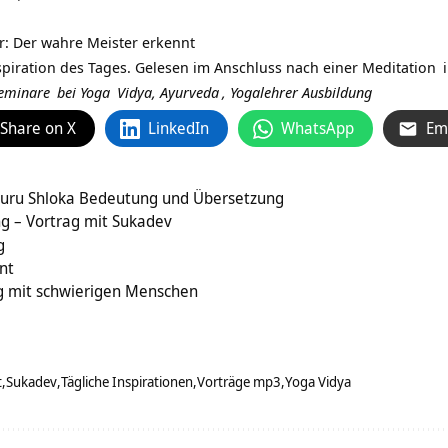
: Der wahre Meister erkennt
spiration des Tages. Gelesen im Anschluss nach einer
Meditation
eminare
bei
Yoga
Vidya,
Ayurveda
,
Yogalehrer Ausbildung
Share on X
LinkedIn
WhatsApp
Em
Guru Shloka Bedeutung und Übersetzung
g – Vortrag mit Sukadev
g
nt
g mit schwierigen Menschen
t
Sukadev
Tägliche Inspirationen
Vorträge mp3
Yoga Vidya