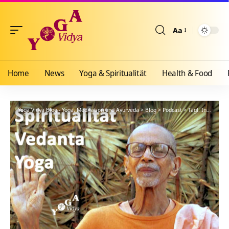
Aa
Größenänderun
Home
News
Yoga & Spiritualität
Health & Food
Yoga Vidya Blog - Yoga, Meditation und Ayurveda
>
Blog
>
Podcast
>
Tägl. Inspiration