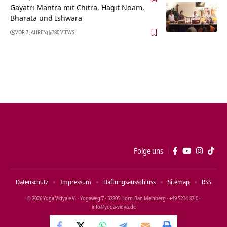
Gayatri Mantra mit Chitra, Hagit Noam,
Bharata und Ishwara
VOR 7 JAHREN
780 VIEWS
Folge uns
Datenschutz
Impressum
Haftungsausschluss
Sitemap
RSS
© 2026 Yoga Vidya e.V. · Yogaweg 7 · 32805 Horn‑Bad Meinberg · +49 5234 87‑0 ·
info@yoga‑vidya.de