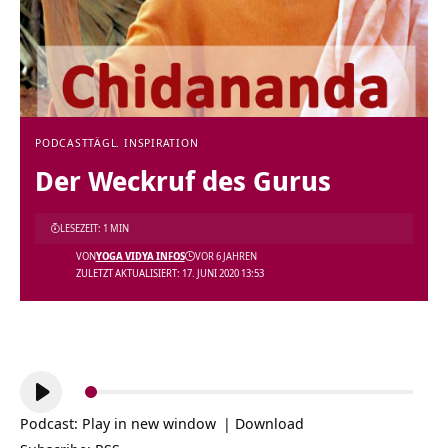
PODCAST
TÄGL. INSPIRATION
Der Weckruf des Gurus
LESEZEIT: 1 MIN
VON
YOGA VIDYA INFOS
VOR 6 JAHREN
ZULETZT AKTUALISIERT: 17. JUNI 2020 13:53
Audio-
Player
Podcast:
Play in new window
|
Download