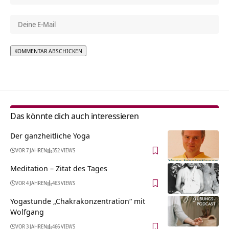
Alternative:
Das könnte dich auch interessieren
Der ganzheitliche Yoga
VOR 7 JAHREN
352 VIEWS
Meditation – Zitat des Tages
VOR 4 JAHREN
463 VIEWS
Yogastunde „Chakrakonzentration“ mit
Wolfgang
VOR 3 JAHREN
466 VIEWS