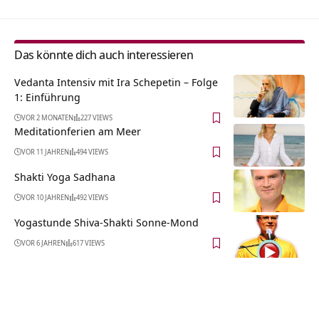
Das könnte dich auch interessieren
Vedanta Intensiv mit Ira Schepetin – Folge
1: Einführung
VOR 2 MONATEN
227 VIEWS
Meditationferien am Meer
VOR 11 JAHREN
494 VIEWS
Shakti Yoga Sadhana
VOR 10 JAHREN
492 VIEWS
Yogastunde Shiva-Shakti Sonne-Mond
VOR 6 JAHREN
617 VIEWS