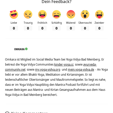
Dein Feedback?
Liebe
Traurig
Fröhlich
Schläfrig
Wütend
Überrascht
Zwinker
0
0
0
0
0
0
0
OMKARA
Omkara ist Mitglied im Social Media Team bei Yoga Vidya Bad Meinberg. Er
betreut die Yoga Vidya Communities
kinder-yoga.cc
sowie
ayurveda-
community.net
sowie
my.yoga-vidya.org
und
mein.yoga-vidya.de
- An Yoga
liebt er vor allem Bhakti-Yoga, Meditation und Kirtansingen. Er ist
leidenschaftlicher Obertonsänger und Maultrommelspieler. So liegt es nahe,
dass er im Yoga Vidya Hauptblog den Mantra Podcast fortführt und mit
neuen Beiträgen aus Mantra- und Kirtan Gesangsaufnahmen aus dem Haus
Yoga Vidya in Bad Meinberg bereichert.