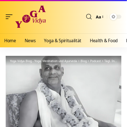
Aa
Größenänderun
Home
News
Yoga & Spiritualität
Health & Food
Yoga Vidya Blog - Yoga, Meditation und Ayurveda
>
Blog
>
Podcast
>
Tägl. Inspiration