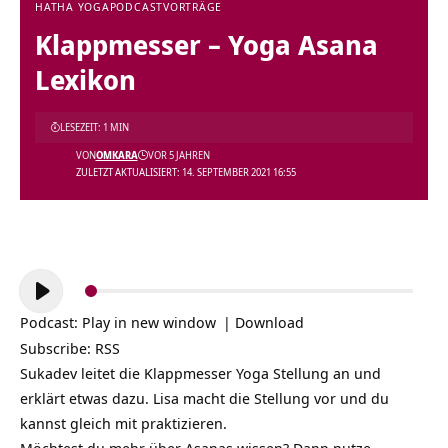
HATHA YOGA
PODCAST
VORTRÄGE
Klappmesser – Yoga Asana
Lexikon
LESEZEIT: 1 MIN
VON
OMKARA
VOR 5 JAHREN
ZULETZT AKTUALISIERT: 14. SEPTEMBER 2021 16:55
Audio-
Player
Podcast:
Play in new window
|
Download
Subscribe:
RSS
Sukadev leitet die Klappmesser Yoga Stellung an und
erklärt etwas dazu. Lisa macht die Stellung vor und du
kannst gleich mit praktizieren.