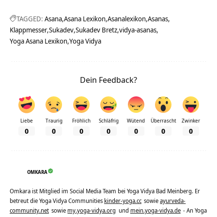
TAGGED:
Asana
Asana Lexikon
Asanalexikon
Asanas
Klappmesser
Sukadev
Sukadev Bretz
vidya-asanas
Yoga Asana Lexikon
Yoga Vidya
Dein Feedback?
Liebe
Traurig
Fröhlich
Schläfrig
Wütend
Überrascht
Zwinker
0
0
0
0
0
0
0
OMKARA
Omkara ist Mitglied im Social Media Team bei Yoga Vidya Bad Meinberg. Er
betreut die Yoga Vidya Communities
kinder-yoga.cc
sowie
ayurveda-
community.net
sowie
my.yoga-vidya.org
und
mein.yoga-vidya.de
- An Yoga