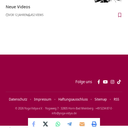
Neue Videos
VOR 12 JAHREN
452 VIEWS
Folge uns
Datenschutz
Impressum
Haftungsausschluss
Sitemap
RSS
© 2026 Yoga Vidya e.V. · Yogaweg 7 · 32805 Horn‑Bad Meinberg · +49 5234 87‑0 ·
info@yoga‑vidya.de