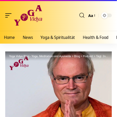
Aa
Größenänderun
Home
News
Yoga & Spiritualität
Health & Food
Yoga Vidya Blog - Yoga, Meditation und Ayurveda
>
Blog
>
Podcast
>
Tägl. Inspiration