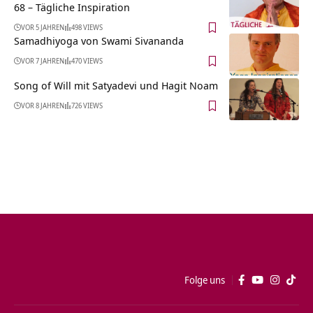
68 – Tägliche Inspiration
VOR 5 JAHREN
498 VIEWS
Samadhiyoga von Swami Sivananda
VOR 7 JAHREN
470 VIEWS
Song of Will mit Satyadevi und Hagit Noam
VOR 8 JAHREN
726 VIEWS
Folge uns