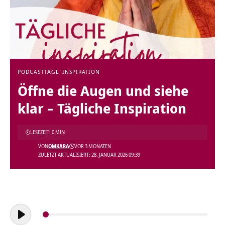
PODCAST
TÄGL. INSPIRATION
Öffne die Augen und siehe
klar – Tägliche Inspiration
LESEZEIT: 0 MIN
VON
OMKARA
VOR 3 MONATEN
ZULETZT AKTUALISIERT: 28. JANUAR 2026 09:39
Audio-
Player