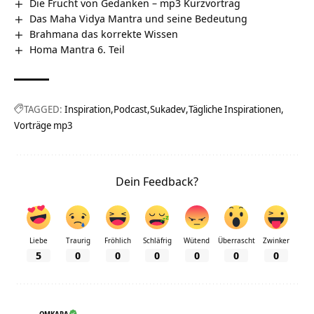
Die Frucht von Gedanken – mp3 Kurzvortrag
Das Maha Vidya Mantra und seine Bedeutung
Brahmana das korrekte Wissen
Homa Mantra 6. Teil
TAGGED:
Inspiration
Podcast
Sukadev
Tägliche Inspirationen
Vorträge mp3
Dein Feedback?
Liebe
Traurig
Fröhlich
Schläfrig
Wütend
Überrascht
Zwinker
5
0
0
0
0
0
0