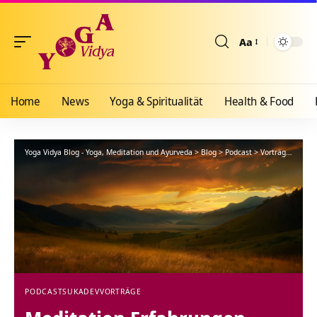
Aa
Größenänderun
Home
News
Yoga & Spiritualität
Health & Food
Yoga Vidya Blog - Yoga, Meditation und Ayurveda
>
Blog
>
Podcast
>
Vorträge
>
Medi
PODCAST
SUKADEV
VORTRÄGE