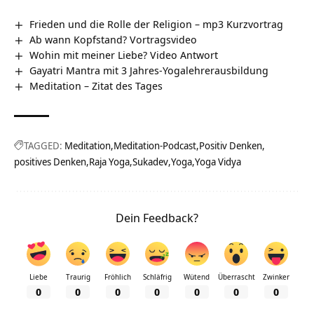
Frieden und die Rolle der Religion – mp3 Kurzvortrag
Ab wann Kopfstand? Vortragsvideo
Wohin mit meiner Liebe? Video Antwort
Gayatri Mantra mit 3 Jahres-Yogalehrerausbildung
Meditation – Zitat des Tages
TAGGED:
Meditation
Meditation-Podcast
Positiv Denken
positives Denken
Raja Yoga
Sukadev
Yoga
Yoga Vidya
Dein Feedback?
Liebe
Traurig
Fröhlich
Schläfrig
Wütend
Überrascht
Zwinker
0
0
0
0
0
0
0