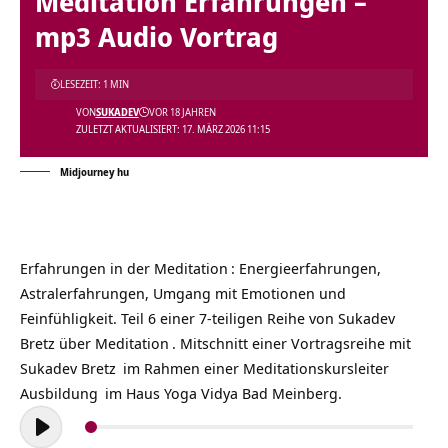
Meditation Erfahrungen –
mp3 Audio Vortrag
LESEZEIT: 1 MIN
VON
SUKADEV
VOR 18 JAHREN
ZULETZT AKTUALISIERT: 17. MÄRZ 2026 11:15
Midjourney hu
Erfahrungen in der
Meditation
: Energieerfahrungen,
Astralerfahrungen, Umgang mit Emotionen und
Feinfühligkeit. Teil 6 einer 7-teiligen Reihe von Sukadev
Bretz über
Meditation
. Mitschnitt einer Vortragsreihe mit
Sukadev Bretz
im Rahmen einer
Meditationskursleiter
Ausbildung
im Haus Yoga Vidya Bad Meinberg.
Audio-
Player