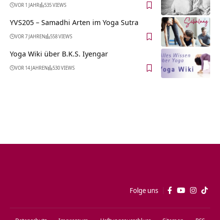
VOR 1 JAHR
535 VIEWS
YVS205 – Samadhi Arten im Yoga Sutra
VOR 7 JAHREN
558 VIEWS
Yoga Wiki über B.K.S. Iyengar
VOR 14 JAHREN
530 VIEWS
Folge uns