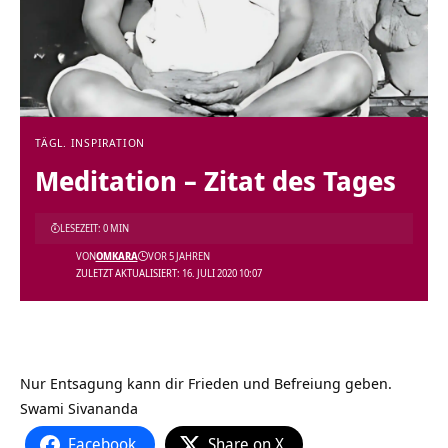
TÄGL. INSPIRATION
Meditation – Zitat des Tages
LESEZEIT: 0 MIN
VON
OMKARA
VOR 5 JAHREN
ZULETZT AKTUALISIERT: 16. JULI 2020 10:07
Nur Entsagung kann dir Frieden und Befreiung geben.
Swami Sivananda
Facebook
Share on X