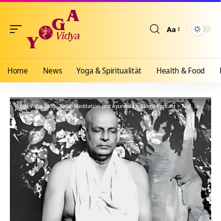
Aa
Größenänderun
Home
News
Yoga & Spiritualität
Health & Food
Yoga Vidya Blog - Yoga, Meditation und Ayurveda
>
Blog
>
Podcast
>
Tägl. Inspiration