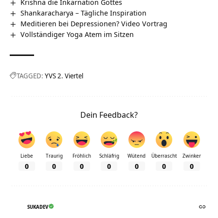
Krishna die Inkarnation Gottes
Shankaracharya – Tägliche Inspiration
Meditieren bei Depressionen? Video Vortrag
Vollständiger Yoga Atem im Sitzen
TAGGED:
YVS 2. Viertel
Dein Feedback?
Liebe
Traurig
Fröhlich
Schläfrig
Wütend
Überrascht
Zwinker
0
0
0
0
0
0
0
SUKADEV