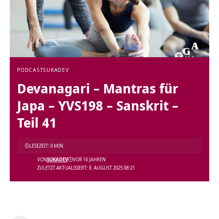
PODCAST
SUKADEV
Devanagari – Mantras für
Japa – YVS198 – Sanskrit –
Teil 41
LESEZEIT: 0 MIN
VON
SUKADEV
VOR 16 JAHREN
ZULETZT AKTUALISIERT: 8. AUGUST 2025 08:21