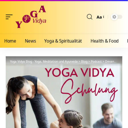
Aa
Größenänderun
Home
News
Yoga & Spiritualität
Health & Food
Yoga Vidya Blog - Yoga, Meditation und Ayurveda
>
Blog
>
Podcast
>
Devanagari – Mantras für Japa – YVS198 – Sanskrit – Teil 41