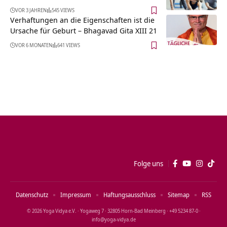
VOR 3 JAHREN
545 VIEWS
Verhaftungen an die Eigenschaften ist die
Ursache für Geburt – Bhagavad Gita XIII 21
VOR 6 MONATEN
641 VIEWS
Folge uns
Datenschutz
Impressum
Haftungsausschluss
Sitemap
RSS
© 2026 Yoga Vidya e.V. · Yogaweg 7 · 32805 Horn‑Bad Meinberg · +49 5234 87‑0 ·
info@yoga‑vidya.de