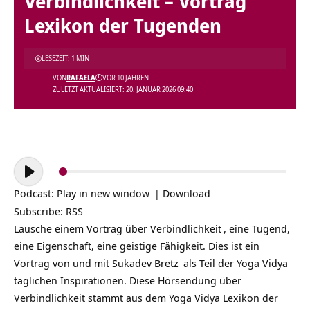
Verbindlichkeit – Vortrag
Lexikon der Tugenden
LESEZEIT: 1 MIN
VON
RAFAELA
VOR 10 JAHREN
ZULETZT AKTUALISIERT: 20. JANUAR 2026 09:40
Audio-
Player
Podcast:
Play in new window
|
Download
Subscribe:
RSS
Lausche einem Vortrag über
Verbindlichkeit
, eine Tugend,
eine Eigenschaft, eine geistige Fähigkeit. Dies ist ein
Vortrag von und mit
Sukadev Bretz
als Teil der
Yoga Vidya
täglichen Inspirationen
. Diese Hörsendung über
Verbindlichkeit stammt aus dem Yoga Vidya Lexikon der