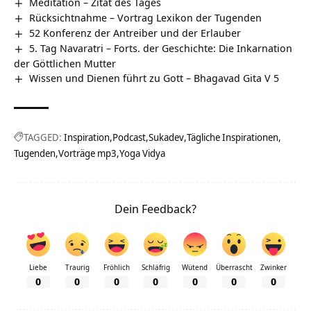
Meditation – Zitat des Tages
Rücksichtnahme – Vortrag Lexikon der Tugenden
52 Konferenz der Antreiber und der Erlauber
5. Tag Navaratri – Forts. der Geschichte: Die Inkarnation
der Göttlichen Mutter
Wissen und Dienen führt zu Gott – Bhagavad Gita V 5
TAGGED:
Inspiration
Podcast
Sukadev
Tägliche Inspirationen
Tugenden
Vorträge mp3
Yoga Vidya
Dein Feedback?
Liebe
Traurig
Fröhlich
Schläfrig
Wütend
Überrascht
Zwinker
0
0
0
0
0
0
0