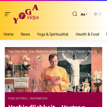
Aa
Größenänderun
Home
News
Yoga & Spiritualität
Health & Food
Yoga Vidya Blog - Yoga, Meditation und Ayurveda
>
Blog
>
Podcast
>
Tägl. Inspiration
PODCAST
TÄGL. INSPIRATION