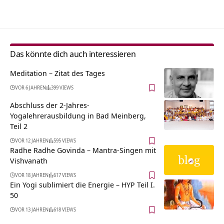
Alternative:
Das könnte dich auch interessieren
Meditation – Zitat des Tages
VOR 6 JAHREN
399 VIEWS
Abschluss der 2-Jahres-
Yogalehrerausbildung in Bad Meinberg,
Teil 2
VOR 12 JAHREN
595 VIEWS
Radhe Radhe Govinda – Mantra-Singen mit
Vishvanath
VOR 18 JAHREN
617 VIEWS
Ein Yogi sublimiert die Energie – HYP Teil I.
50
VOR 13 JAHREN
618 VIEWS