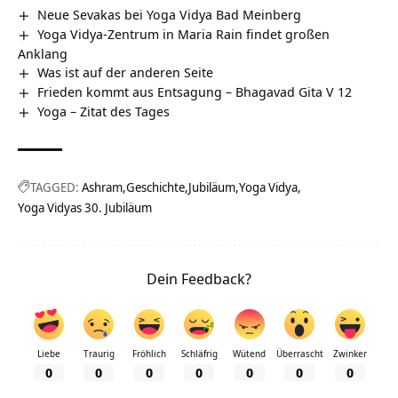
Neue Sevakas bei Yoga Vidya Bad Meinberg
Yoga Vidya-Zentrum in Maria Rain findet großen
Anklang
Was ist auf der anderen Seite
Frieden kommt aus Entsagung – Bhagavad Gita V 12
Yoga – Zitat des Tages
TAGGED:
Ashram
Geschichte
Jubiläum
Yoga Vidya
Yoga Vidyas 30. Jubiläum
Dein Feedback?
Liebe
Traurig
Fröhlich
Schläfrig
Wütend
Überrascht
Zwinker
0
0
0
0
0
0
0