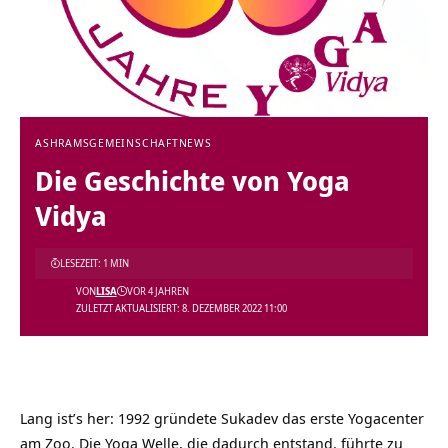
ASHRAMS
GEMEINSCHAFT
NEWS
Die Geschichte von Yoga
Vidya
LESEZEIT: 1 MIN
VON
LISA
VOR 4 JAHREN
ZULETZT AKTUALISIERT: 8. DEZEMBER 2022 11:00
Lang ist’s her: 1992 gründete Sukadev das erste Yogacenter
am Zoo. Die Yoga Welle, die dadurch entstand, führte zu