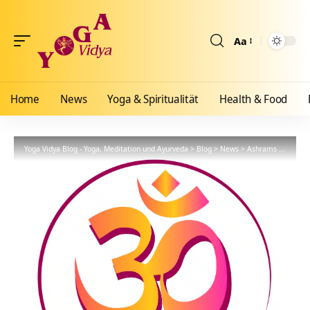
Aa
Größenänderun
Home
News
Yoga & Spiritualität
Health & Food
Yoga Vidya Blog - Yoga, Meditation und Ayurveda
>
Blog
>
News
>
Ashrams
>
Gemein