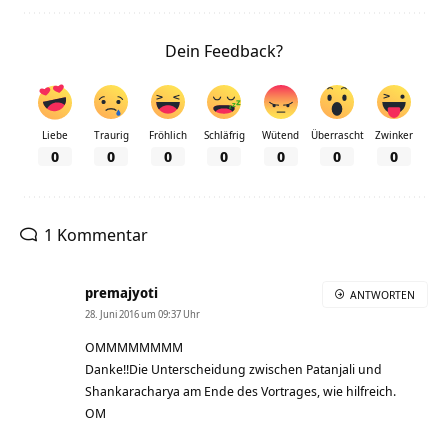
Dein Feedback?
Liebe
Traurig
Fröhlich
Schläfrig
Wütend
Überrascht
Zwinker
0
0
0
0
0
0
0
1 Kommentar
premajyoti
ANTWORTEN
28. Juni 2016 um 09:37 Uhr
OMMMMMMMM
Danke!!Die Unterscheidung zwischen Patanjali und
Shankaracharya am Ende des Vortrages, wie hilfreich.
OM