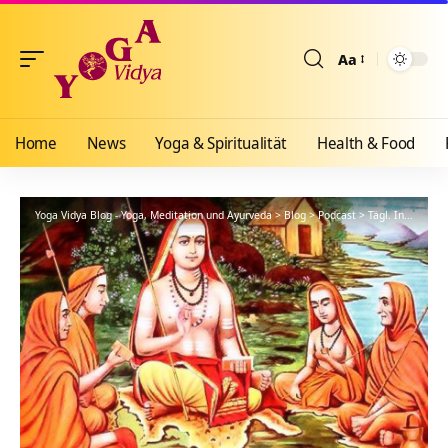
Aa
Größenänderun
Home
News
Yoga & Spiritualität
Health & Food
Yoga Vidya Blog - Yoga, Meditation und Ayurveda
>
Blog
>
Podcast
>
Tägl. Inspiration