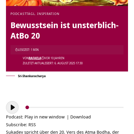
PODCAST
TÄGL. INSPIRATION
Bewusstsein ist unsterblich-
AtBo 20
LESEZEIT: 1 MIN
VON
RAFAELA
VOR 10 JAHREN
ZULETZT AKTUALISIERT: 6. AUGUST 2025 17:30
Sri-Shankaracharya
Audio-
Player
Podcast:
Play in new window
|
Download
Subscribe:
RSS
Sukadev spricht über den 20. Vers des Atma Bodha, der