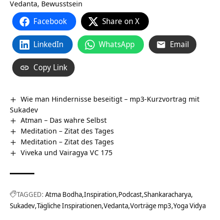
Vedanta, Bewusstsein
Facebook
Share on X
LinkedIn
WhatsApp
Email
Copy Link
Wie man Hindernisse beseitigt – mp3-Kurzvortrag mit
Sukadev
Atman – Das wahre Selbst
Meditation – Zitat des Tages
Meditation – Zitat des Tages
Viveka und Vairagya VC 175
TAGGED:
Atma Bodha
Inspiration
Podcast
Shankaracharya
Sukadev
Tägliche Inspirationen
Vedanta
Vorträge mp3
Yoga Vidya