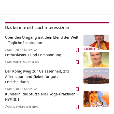
Alternative:
Das könnte dich auch interessieren
Über den Umgang mit dem Elend der Welt
– Tägliche Inspiration
VOR 3 JAHREN
610 VIEWS
Enthusiasmus und Entspannung
VOR 10 JAHREN
379 VIEWS
Der Königsweg zur Gelassenheit, 213
Affirmation und Gebet für gute
Entscheidung
VOR 9 JAHREN
625 VIEWS
Kundalini die Stütze aller Yoga-Praktiken –
HYP.III.1
VOR 13 JAHREN
545 VIEWS