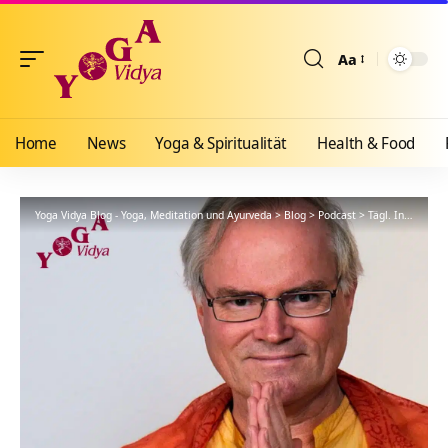
Aa
Größenänderun
Home
News
Yoga & Spiritualität
Health & Food
Yoga Vidya Blog - Yoga, Meditation und Ayurveda
>
Blog
>
Podcast
>
Tägl. Inspiration