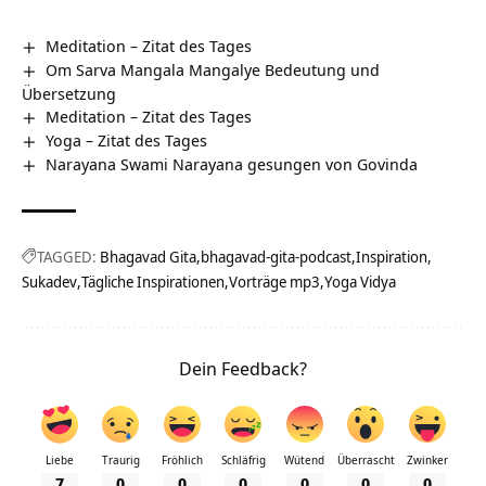
Meditation – Zitat des Tages
Om Sarva Mangala Mangalye Bedeutung und
Übersetzung
Meditation – Zitat des Tages
Yoga – Zitat des Tages
Narayana Swami Narayana gesungen von Govinda
TAGGED:
Bhagavad Gita
bhagavad-gita-podcast
Inspiration
Sukadev
Tägliche Inspirationen
Vorträge mp3
Yoga Vidya
Dein Feedback?
Liebe
Traurig
Fröhlich
Schläfrig
Wütend
Überrascht
Zwinker
7
0
0
0
0
0
0