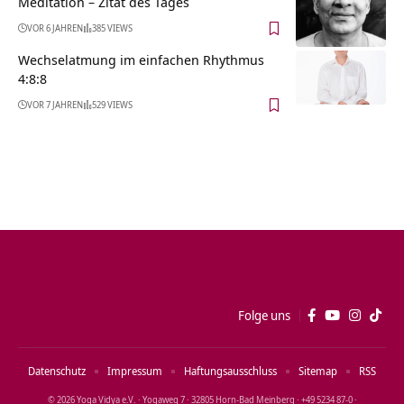
Meditation – Zitat des Tages
VOR 6 JAHREN
385 VIEWS
Wechselatmung im einfachen Rhythmus
4:8:8
VOR 7 JAHREN
529 VIEWS
Folge uns
Datenschutz
Impressum
Haftungsausschluss
Sitemap
RSS
© 2026 Yoga Vidya e.V. · Yogaweg 7 · 32805 Horn‑Bad Meinberg · +49 5234 87‑0 ·