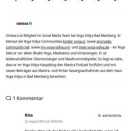
OMKARA
Omkara ist Mitglied im Social Media Team bei Yoga Vidya Bad Meinberg. Er
betreut die Yoga Vidya Communities
kinder-yoga.cc
sowie
ayurveda-
community.net
sowie
my.yoga-vidya.org
und
mein.yoga-vidya.de
- An Yoga
liebt er vor allem Bhakti-Yoga, Meditation und Kirtansingen. Er ist
leidenschaftlicher Obertonsänger und Maultrommelspieler. So liegt es nahe,
dass er im Yoga Vidya Hauptblog den Mantra Podcast fortführt und mit
neuen Beiträgen aus Mantra- und Kirtan Gesangsaufnahmen aus dem Haus
Yoga Vidya in Bad Meinberg bereichert.
1 Kommentar
Rita
ANTWORTEN
23. August 2012 um 10:06 Uhr
Danke. Wen ich das früher alles bedacht hätte, wäre ich