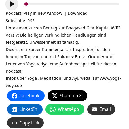
Audio-
Player
Podcast:
Play in new window
|
Download
Subscribe:
RSS
Höre einen kurzen Beitrag zur
Bhagavad Gita
Kapitel XVIII
Vers 7: Die heiligen verbindlichen Handlungen sind
festgesetzt. Unwissenheit ist tamasig.
Dies ist ein kurzer Kommentar als Inspiration für den
heutigen Tag von und mit
Sukadev Bretz
, Gründer und
Leiter von Yoga Vidya, eine Aufnahme speziell für diesen
Podcast.
Infos über
Yoga
,
Meditation
und
Ayurveda
auf
www.yoga-
vidya.de
Facebook
Share on X
LinkedIn
WhatsApp
Email
Copy Link