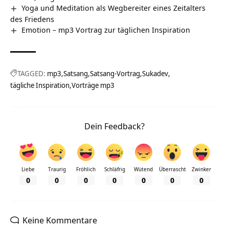
Yoga und Meditation als Wegbereiter eines Zeitalters
des Friedens
Emotion – mp3 Vortrag zur täglichen Inspiration
TAGGED:
mp3
Satsang
Satsang-Vortrag
Sukadev
tägliche Inspiration
Vorträge mp3
Dein Feedback?
Liebe
Traurig
Fröhlich
Schläfrig
Wütend
Überrascht
Zwinker
0
0
0
0
0
0
0
Keine Kommentare