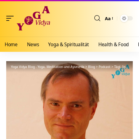
Aa
Größenänderun
Home
News
Yoga & Spiritualität
Health & Food
Yoga Vidya Blog - Yoga, Meditation und Ayurveda
>
Blog
>
Podcast
>
Tägl. Inspiration