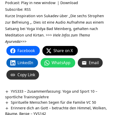
Podcast:
Play in new window
|
Download
Subscribe:
RSS
Kurze Inspiration von Sukadev über „Die sechs Strophen
zur
Befreiung
„. Dies ist eine Audio Aufnahme aus einem
Satsang bei Yoga Vidya Bad Meinberg, gehalten nach
Meditation und Kirtan.
>>>
Viele Infos zum Thema
Ayurveda>>>
Facebook
Share on X
LinkedIn
WhatsApp
Email
Copy Link
YVS333 – Zusammenfassung: Yoga und Sport 10 –
sportliche Trainingslehre
Spirituelle Menschen Segen für die Familie VC 50
Erinnere dich an Gott – betrachte den Himmel, Wolken,
Bäume, Berge – YVS142