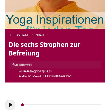
PODCAST
TÄGL. INSPIRATION
Die sechs Strophen zur
Befreiung
LESEZEIT: 0 MIN
VON
RAFAELA
VOR 7 JAHREN
ZULETZT AKTUALISIERT: 8. SEPTEMBER 2019 14:24
Audio-
Player