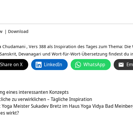
ow
|
Download
a Chudamani
, Vers 388 als Inspiration des Tages zum Thema: Die
Sanskrit, Devanagari und Wort-für-Wort-Übersetzung findest du im
Share on X
LinkedIn
WhatsApp
Em
ng eines interessanten Konzepts
iche zu verwirklichen – Tägliche Inspiration
 Yoga Meister Sukadev Bretz im Haus Yoga Vidya Bad Meinber
es wirkt?