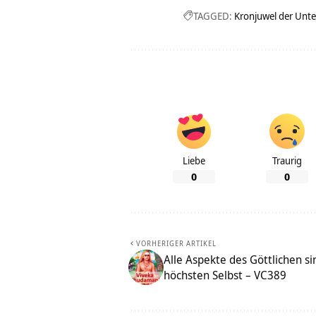
TAGGED:
Kronjuwel der Unt
Liebe
Traurig
0
0
VORHERIGER ARTIKEL
Alle Aspekte des Göttlichen s
höchsten Selbst – VC389