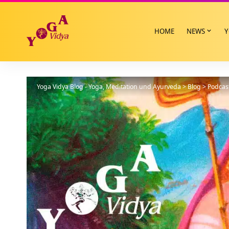
HOME
NEWS
Y
Yoga Vidya Blog - Yoga, Meditation und Ayurveda
>
Blog
>
Podcas