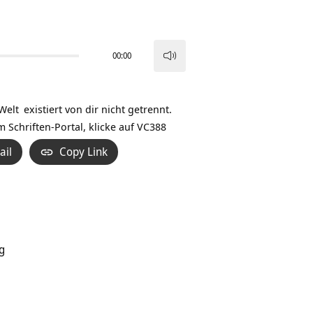
00:00
Pfeiltasten
Hoch/Runter
benutzen,
Welt
existiert von dir nicht getrennt.
um
 Schriften-Portal, klicke auf
VC388
die
ail
Copy Link
Lautstärke
zu
regeln.
g