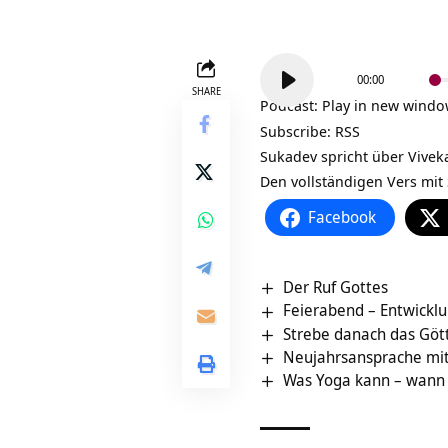
Audio-
00:00
Player
SHARE
Podcast:
Play in new wind
Subscribe:
RSS
Sukadev spricht über
Vivek
Den vollständigen Vers mit 
Facebook
Der Ruf Gottes
Feierabend – Entwicklu
Strebe danach das Göttl
Neujahrsansprache mit
Was Yoga kann – wann 