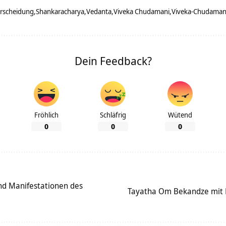
erscheidung
Shankaracharya
Vedanta
Viveka Chudamani
Viveka-Chudaman
Dein Feedback?
Fröhlich
Schläfrig
Wütend
0
0
0
ind Manifestationen des
Tayatha Om Bekandze mit 