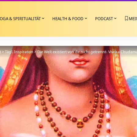
OGA & SPIRITUALITÄT
HEALTH & FOOD
PODCAST
MEI
t
>
Tägl. Inspiration
>
Die Welt existiert von dir nicht getrennt- Viveka Chudama