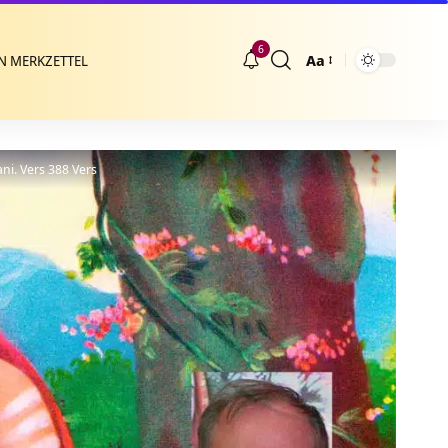
6
Aa
N MERKZETTEL
Größenänderung
ni. Vers 388 Vers