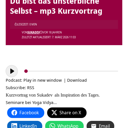
Du bist das unsterbliche
Selbst – mp3 Kurzvortrag
LESEZEIT: 0 MIN
VON
SUKADEV
VOR 18 JAHREN
ZULETZT AKTUALISIERT: 7. MÄRZ 2026 11:03
Audio-
Player
Podcast:
Play in new window
|
Download
Subscribe:
RSS
Kurzvortrag von
Sukadev
als Inspiration des Tages.
Seminare bei Yoga Vidya…
Facebook
Share on X
LinkedIn
WhatsApp
Email