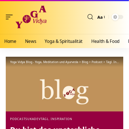
Aa
Größenänderun
Home
News
Yoga & Spiritualität
Health & Food
Yoga Vidya Blog - Yoga, Meditation und Ayurveda
>
Blog
>
Podcast
>
Tägl. Inspiration
PODCAST
SUKADEV
TÄGL. INSPIRATION