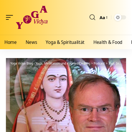
Aa
Größenänderun
Home
News
Yoga & Spiritualität
Health & Food
Yoga Vidya Blog - Yoga, Meditation und Ayurveda
>
Blog
>
Podcast
>
Tägl. Inspiration