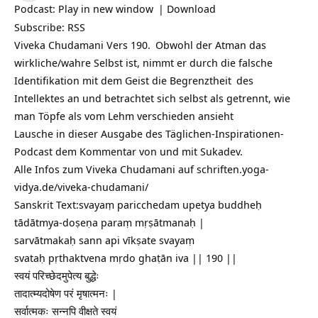
Podcast:
Play in new window
|
Download
Subscribe:
RSS
Viveka Chudamani Vers 190.
Obwohl der Atman das
wirkliche/wahre Selbst ist, nimmt er durch die falsche
Identifikation mit dem Geist die
Begrenztheit
des
Intellektes an und betrachtet sich selbst als getrennt, wie
man Töpfe als vom Lehm verschieden ansieht
Lausche in dieser Ausgabe des Täglichen-Inspirationen-
Podcast dem Kommentar von und mit Sukadev.
Alle Infos zum Viveka Chudamani auf
schriften.yoga-
vidya.de/viveka-chudamani/
Sanskrit Text:svayaṃ paricchedam upetya buddheḥ
tādātmya-doṣeṇa paraṃ mṛṣātmanaḥ |
sarvātmakaḥ sann api vīkṣate svayaṃ
svataḥ pṛthaktvena mṛdo ghaṭān iva || 190 ||
स्वयं परिच्छेदमुपेत्य बुद्धेः
तादात्म्यदोषेण परं मृषात्मनः |
सर्वात्मकः सन्नपि वीक्षते स्वयं