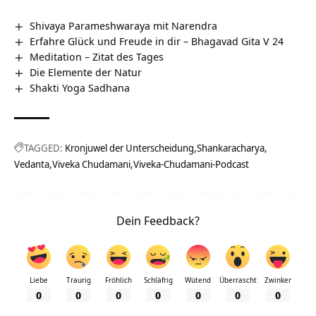
Shivaya Parameshwaraya mit Narendra
Erfahre Glück und Freude in dir – Bhagavad Gita V 24
Meditation – Zitat des Tages
Die Elemente der Natur
Shakti Yoga Sadhana
TAGGED:
Kronjuwel der Unterscheidung
Shankaracharya
Vedanta
Viveka Chudamani
Viveka-Chudamani-Podcast
Dein Feedback?
Liebe
Traurig
Fröhlich
Schläfrig
Wütend
Überrascht
Zwinker
0
0
0
0
0
0
0