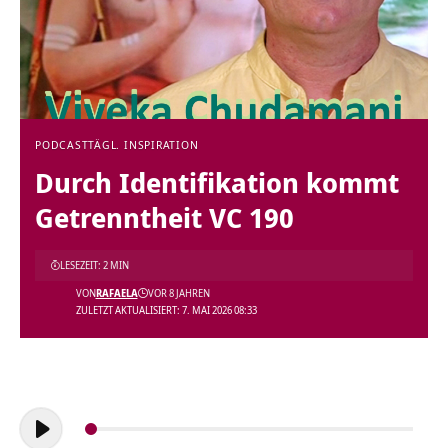
PODCAST
TÄGL. INSPIRATION
Durch Identifikation kommt
Getrenntheit VC 190
LESEZEIT: 2 MIN
VON
RAFAELA
VOR 8 JAHREN
ZULETZT AKTUALISIERT: 7. MAI 2026 08:33
Audio-
Player