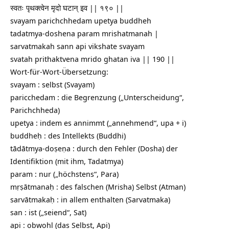
स्वतः पृथक्त्वेन मृदो घटान् इव || १९० ||
svayam parichchhedam upetya buddheh
tadatmya-doshena param mrishatmanah |
sarvatmakah sann api vikshate svayam
svatah prithaktvena mrido ghatan iva || 190 ||
Wort-für-Wort-Übersetzung:
svayam : selbst (Svayam)
paricchedam : die Begrenzung („Unterscheidung“,
Parichchheda)
upetya : indem es annimmt („annehmend“, upa + i)
buddheḥ : des Intellekts (Buddhi)
tādātmya-doṣeṇa : durch den Fehler (Dosha) der
Identifiktion (mit ihm, Tadatmya)
param : nur („höchstens“, Para)
mṛṣātmanaḥ : des falschen (Mrisha) Selbst (Atman)
sarvātmakaḥ : in allem enthalten (Sarvatmaka)
san : ist („seiend“, Sat)
api : obwohl (das Selbst, Api)