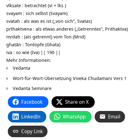
vīkṣate : betrachtet (vi + īkṣ )
svayam : sich selbst (Svayam)
svataḥ : als was es ist („von sich“, Svatas)
pṛthaktvena : als etwas anderes („Getrenntes“, Prithaktva)
mṛdaḥ : (als getrennt) vom Ton (Mrid)
ghaṭān : Tontöpfe (Ghata)
iva : so wie (Iva) || 190 ||
Mehr Informationen:
Vedanta
Wort-für-Wort-Übersetzung
Viveka Chudamani Vers 1
Vedanta Seminare
Facebook
Share on X
LinkedIn
WhatsApp
Email
Copy Link