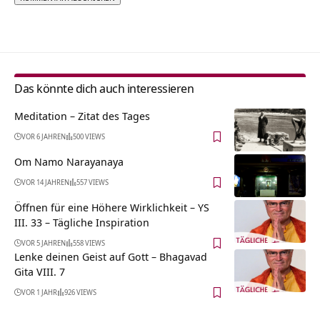
Alternative:
Das könnte dich auch interessieren
Meditation – Zitat des Tages
VOR 6 JAHREN
500 VIEWS
Om Namo Narayanaya
VOR 14 JAHREN
557 VIEWS
Öffnen für eine Höhere Wirklichkeit – YS
III. 33 – Tägliche Inspiration
VOR 5 JAHREN
558 VIEWS
Lenke deinen Geist auf Gott – Bhagavad
Gita VIII. 7
VOR 1 JAHR
926 VIEWS