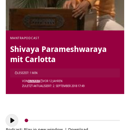
MANTRA
PODCAST
Shivaya Parameshwaraya
mit Carlotta
LESEZEIT: 1 MIN
VON
OMKARA
VOR 12 JAHREN
ZULETZT AKTUALISIERT: 2. SEPTEMBER 2018 17:49
Audio-
Player
Podcast:
Play in new window
|
Download