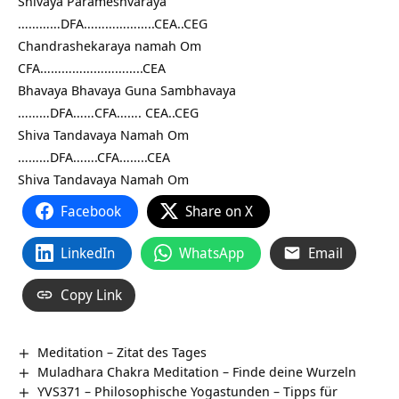
Shivaya Parameshvaraya
…………DFA………………..CEA..CEG
Chandrashekaraya namah Om
CFA………………………..CEA
Bhavaya Bhavaya Guna Sambhavaya
………DFA……CFA……. CEA..CEG
Shiva Tandavaya Namah Om
………DFA…….CFA……..CEA
Shiva Tandavaya Namah Om
Facebook
Share on X
LinkedIn
WhatsApp
Email
Copy Link
Meditation – Zitat des Tages
Muladhara Chakra Meditation – Finde deine Wurzeln
YVS371 – Philosophische Yogastunden – Tipps für