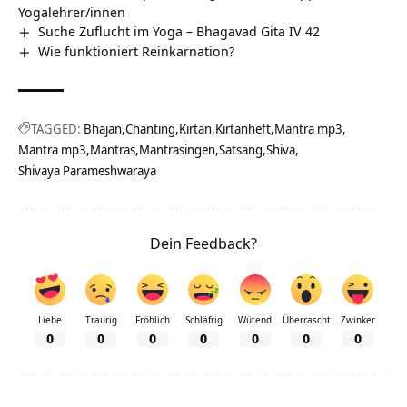
Yogalehrer/innen
Suche Zuflucht im Yoga – Bhagavad Gita IV 42
Wie funktioniert Reinkarnation?
TAGGED:
Bhajan
Chanting
Kirtan
Kirtanheft
Mantra mp3
Mantra mp3
Mantras
Mantrasingen
Satsang
Shiva
Shivaya Parameshwaraya
Dein Feedback?
Liebe
Traurig
Fröhlich
Schläfrig
Wütend
Überrascht
Zwinker
0
0
0
0
0
0
0