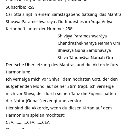
Subscribe:
RSS
Carlotta singt in einem Samstagabend
Satsang
das
Mantra
Shivaya Parameshwaraya
. Du findest es im
Yoga Vidya
Kirtanheft
unter der Nummer 258:
Shivāya Parameshwarāya
Chandrashekharāya Namah Om
Bhavāya Guna Sambhavāya
Shiva Tāndavāya Namah Om
Deutsche Übersetzung des Mantras und die Akkorde fürs
Harmonium:
Ich verneige mich vor
Shiva
, dem höchsten Gott, der den
aufgehenden
Mond
auf seiner Stirn trägt. Ich verneige
mich vor Shiva, der durch seinen Tanz die Eigenschaften
der Natur (
Gunas
) erzeugt und zerstört.
Hier sind die Akkorde, wenn du diesen Kirtan auf dem
Harmonium spielen möchtest:
CEA…………CFA…….CEA