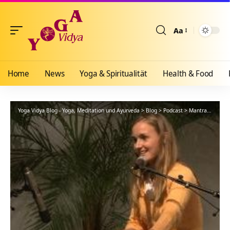
Aa
Größenänderun
Home
News
Yoga & Spiritualität
Health & Food
Yoga Vidya Blog - Yoga, Meditation und Ayurveda
>
Blog
>
Podcast
>
Mantra
>
Shivay